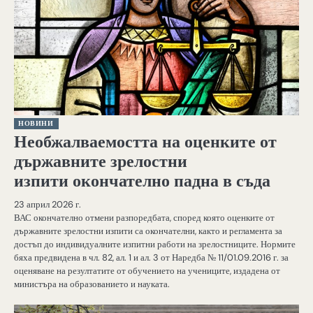
НОВИНИ
Необжалваемостта на оценките от
държавните зрелостни
изпити окончателно падна в съда
23 април 2026 г.
ВАС окончателно отмени разпоредбата, според която оценките от
държавните зрелостни изпити са окончателни, както и регламента за
достъп до индивидуалните изпитни работи на зрелостниците. Нормите
бяха предвидена в чл. 82, ал. 1 и ал. 3 от Наредба № 11/01.09.2016 г. за
оценяване на резултатите от обучението на учениците, издадена от
министъра на образованието и науката.