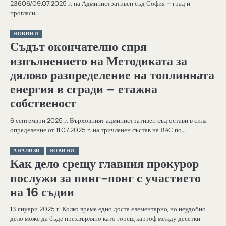
23606/09.07.2025 г. на Административен съд София – град и
прогласи…
НОВИНИ
Съдът окончателно спря
изпълнението на Методиката за
дялово разпределение на топлинната
енергия в сгради – етажна
собственост
6 септември 2025 г. Върховният административен съд остави в сила
определение от 11.07.2025 г. на тричленен състав на ВАС по…
АНАЛИЗИ
НОВИНИ
Как дело срещу главния прокурор
послужи за пинг-понг с участието
на 16 съдии
13 януари 2025 г. Колко време едно доста елементарно, но неудобно
дело може да бъде прехвърляно като горещ картоф между десетки