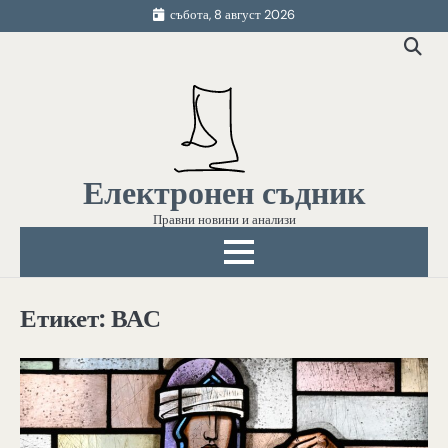
Skip
събота, 8 август 2026
to
content
Електронен съдник
Правни новини и анализи
Етикет:
ВАС