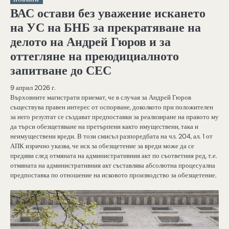
ВАС остави без уважение искането
на УС на БНБ за прекратяване на
делото на Андрей Гюров и за
оттегляне на преюдициалното
запитване до СЕС
9 април 2026 г.
Върховните магистрати приемат, че в случая за Андрей Гюров
съществува правен интерес от оспорване, доколкото при положителен
за него резултат се създават предпоставки за реализиране на правото му
да търси обезщетяване на претърпени както имуществени, така и
неимуществени вреди. В този смисъл разпоредбата на чл. 204, ал. 1 от
АПК изрично указва, че иск за обезщетение за вреди може да се
предяви след отмяната на административния акт по съответния ред, т.е.
отмяната на административния акт съставлява абсолютна процесуална
предпоставка по отношение на исковото производство за обезщетение.