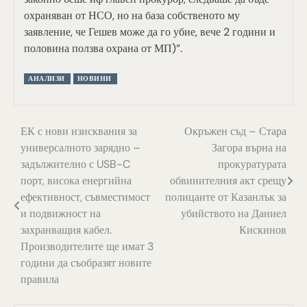
охраняван от НСО, но на база собственото му
заявление, че Гешев може да го убие, вече 2 години и
половина ползва охрана от МП)“.
АНАЛИЗИ
НОВИНИ
Навигация
ЕК с нови изисквания за
Окръжен съд – Стара
универсалното зарядно –
Загора върна на
задължително с USB-C
прокуратурата
порт, висока енергийна
обвинителния акт срещу
ефективност, съвместимост
полицаите от Казанлък за
и подвижност на
убийството на Даниел
захранващия кабел.
Кискинов
Производителите ще имат 3
години да съобразят новите
правила