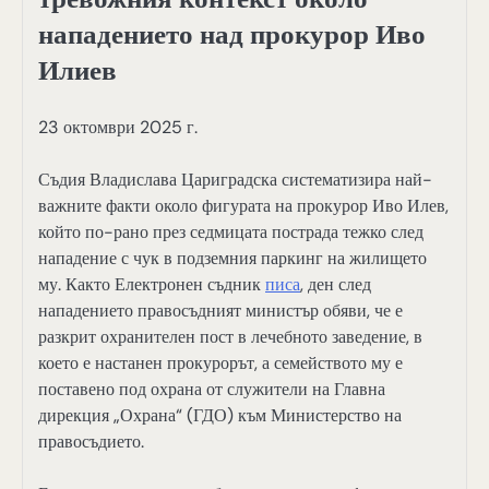
нападението над прокурор Иво
Илиев
23 октомври 2025 г.
Съдия Владислава Цариградска систематизира най-
важните факти около фигурата на прокурор Иво Илев,
който по-рано през седмицата пострада тежко след
нападение с чук в подземния паркинг на жилището
му. Както Електронен съдник
писа
, ден след
нападението правосъдният министър обяви, че е
разкрит охранителен пост в лечебното заведение, в
което е настанен прокурорът, а семейството му е
поставено под охрана от служители на Главна
дирекция „Охрана“ (ГДО) към Министерство на
правосъдието.