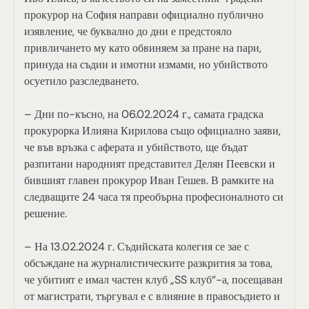
прокурор на София направи официално публично
изявление, че буквално до дни е предстояло
привличането му като обвиняем за пране на пари,
принуда на съдии и имотни измами, но убийството
осуетило разследването.
– Дни по-късно, на 06.02.2024 г., самата градска
прокурорка Илияна Кирилова също официално заяви,
че във връзка с аферата и убийството, ще бъдат
разпитани народният представител Делян Пеевски и
бившият главен прокурор Иван Гешев. В рамките на
следващите 24 часа тя преобърна професионалното си
решение.
– На 13.02.2024 г. Съдийската колегия се зае с
обсъждане на журналистическите разкрития за това,
че убитият е имал частен клуб „SS клуб“-а, посещаван
от магистрати, търгувал е с влияние в правосъдието и