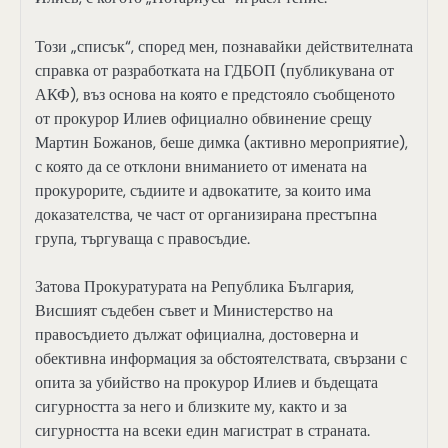
Този „списък“, според мен, познавайки действителната
справка от разработката на ГДБОП (публикувана от
АКФ), въз основа на която е предстояло съобщеното
от прокурор Илиев официално обвинение срещу
Мартин Божанов, беше димка (активно мероприятие),
с която да се отклони вниманието от имената на
прокурорите, съдиите и адвокатите, за които има
доказателства, че част от организирана престъпна
група, търгуваща с правосъдие.
Затова Прокуратурата на Република България,
Висшият съдебен съвет и Министерство на
правосъдието дължат официална, достоверна и
обективна информация за обстоятелствата, свързани с
опита за убийство на прокурор Илиев и бъдещата
сигурността за него и близките му, както и за
сигурността на всеки един магистрат в страната.