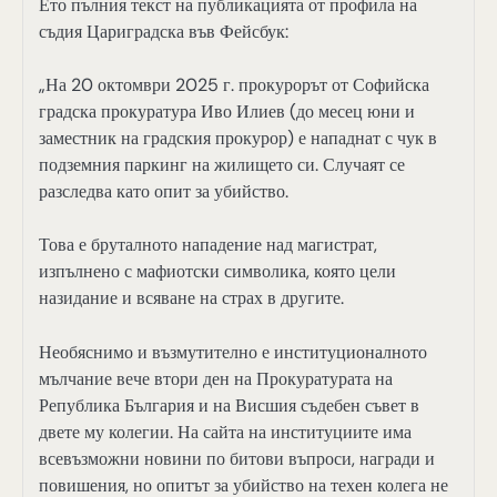
Ето пълния текст на публикацията от профила на
съдия Цариградска във Фейсбук:
„На 20 октомври 2025 г. прокурорът от Софийска
градска прокуратура Иво Илиев (до месец юни и
заместник на градския прокурор) е нападнат с чук в
подземния паркинг на жилището си. Случаят се
разследва като опит за убийство.
Това е бруталното нападение над магистрат,
изпълнено с мафиотски символика, която цели
назидание и всяване на страх в другите.
Необяснимо и възмутително е институционалното
мълчание вече втори ден на Прокуратурата на
Република България и на Висшия съдебен съвет в
двете му колегии. На сайта на институциите има
всевъзможни новини по битови въпроси, награди и
повишения, но опитът за убийство на техен колега не