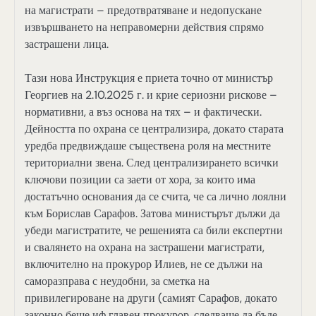
на магистрати – предотвратяване и недопускане
извършването на неправомерни действия спрямо
застрашени лица.
Тази нова Инструкция е приета точно от министър
Георгиев на 2.10.2025 г. и крие сериозни рискове –
нормативни, а въз основа на тях – и фактически.
Дейността по охрана се централизира, докато старата
уредба предвиждаше съществена роля на местните
териториални звена. След централизирането всички
ключови позиции са заети от хора, за които има
достатъчно основания да се счита, че са лично лоялни
към Борислав Сарафов. Затова министърът дължи да
убеди магистратите, че решенията са били експертни
и свалянето на охрана на застрашени магистрати,
включително на прокурор Илиев, не се дължи на
саморазправа с неудобни, за сметка на
привилегироване на други (самият Сарафов, докато
законно беше иф главен прокурор, следваше да бъде