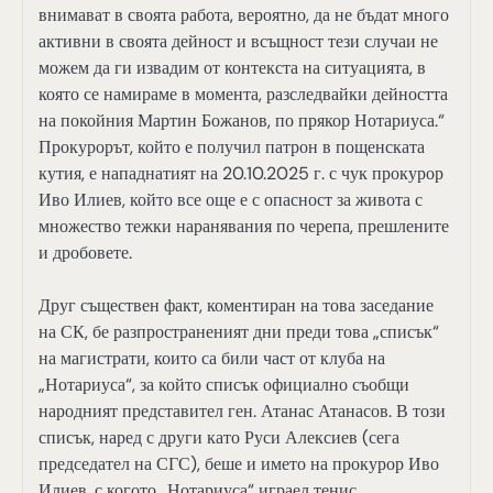
внимават в своята работа, вероятно, да не бъдат много
активни в своята дейност и всъщност тези случаи не
можем да ги извадим от контекста на ситуацията, в
която се намираме в момента, разследвайки дейността
на покойния Мартин Божанов, по прякор Нотариуса.“
Прокурорът, който е получил патрон в пощенската
кутия, е нападнатият на 20.10.2025 г. с чук прокурор
Иво Илиев, който все още е с опасност за живота с
множество тежки наранявания по черепа, прешлените
и дробовете.
Друг съществен факт, коментиран на това заседание
на СК, бе разпространеният дни преди това „списък“
на магистрати, които са били част от клуба на
„Нотариуса“, за който списък официално съобщи
народният представител ген. Атанас Атанасов. В този
списък, наред с други като Руси Алексиев (сега
председател на СГС), беше и името на прокурор Иво
Илиев, с когото „Нотариуса“ играел тенис.