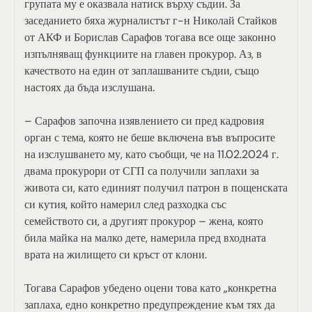
групата му е оказвала натиск върху съдии. За
заседанието бяха журналистът г-н Николай Стайков
от АКФ и Борислав Сарафов тогава все още законно
изпълняващ функциите на главен прокурор. Аз, в
качеството на един от заплашваните съдии, също
настоях да бъда изслушана.
– Сарафов започна изявлението си пред кадровия
орган с тема, която не беше включена във въпросите
на изслушването му, като съобщи, че на 11.02.2024 г.
двама прокурори от СГП са получили заплахи за
живота си, като единият получил патрон в пощенската
си кутия, който намерил след разходка със
семейството си, а другият прокурор – жена, която
била майка на малко дете, намерила пред входната
врата на жилището си кръст от клони.
Тогава Сарафов убедено оцени това като „конкретна
заплаха, едно конкретно предупреждение към тях да