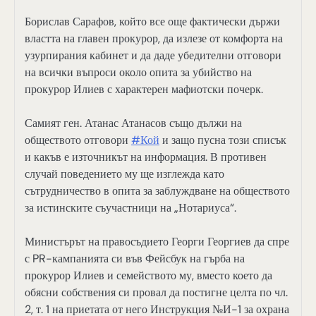
Борислав Сарафов, който все още фактически държи
властта на главен прокурор, да излезе от комфорта на
узурпирания кабинет и да даде убедителни отговори
на всички въпроси около опита за убийство на
прокурор Илиев с характерен мафиотски почерк.
Самият ген. Атанас Атанасов също дължи на
обществото отговори
#Кой
и защо пусна този списък
и какъв е източникът на информация. В противен
случай поведението му ще изглежда като
сътрудничество в опита за заблуждване на обществото
за истинските съучастници на „Нотариуса“.
Министърът на правосъдието Георги Георгиев да спре
с PR-кампанията си във Фейсбук на гърба на
прокурор Илиев и семейството му, вместо което да
обясни собствения си провал да постигне целта по чл.
2, т. 1 на приетата от него Инструкция №И-1 за охрана