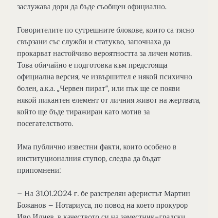
заслужава дори да бъде съобщен официално.
Говорителите по сутрешните блокове, които са тясно
свързани със служби и статукво, започнаха да
прокарват настойчиво вероятността за личен мотив.
Това обичайно е подготовка към предстояща
официална версия, че извършител е някой психично
болен, а.к.а. „Червен пират“, или пък ще се появи
някой пикантен елемент от личния живот на жертвата,
който ще бъде тиражиран като мотив за
посегателството.
Има публично известни факти, които особено в
институционалния ступор, следва да бъдат
припомнени:
– На 31.01.2024 г. бе разстрелян аферистът Мартин
Божанов – Нотариуса, по повод на което прокурор
Иво Илиев, в качеството си на заместник-градски