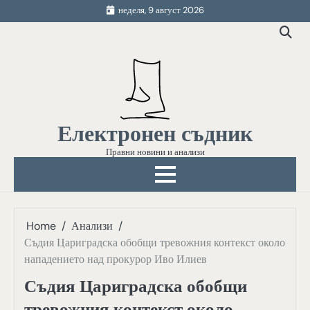
Skip
неделя, 9 август 2026
to
content
Електронен съдник
Правни новини и анализи
Home
Анализи
Съдия Цариградска обобщи тревожния контекст около
нападението над прокурор Иво Илиев
Съдия Цариградска обобщи
тревожния контекст около