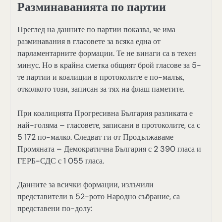
Разминаванията по партии
Преглед на данните по партии показва, че има
разминавания в гласовете за всяка една от
парламентарните формации. Те не винаги са в техен
минус. Но в крайна сметка общият брой гласове за 5-
те партии и коалиции в протоколите е по-малък,
отколкото този, записан за тях на флаш паметите.
При коалицията Прогресивна България разликата е
най-голяма – гласовете, записани в протоколите, са с
5 172 по-малко. Следват ги от Продължаваме
Промяната – Демократична България с 2 390 гласа и
ГЕРБ-СДС с 1 055 гласа.
Данните за всички формации, излъчили
представители в 52-рото Народно събрание, са
представени по-долу: