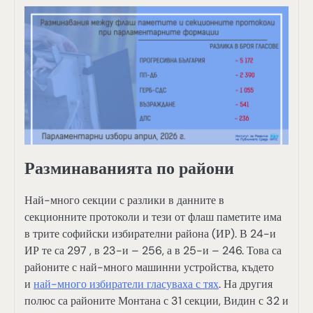
Разминаванията по райони
Най-много секции с разлики в данните в
секционните протоколи и тези от флаш паметите има
в трите софийски избирателни района (ИР). В 24-и
ИР те са 297 , в 23-и – 256, а в 25-и – 246. Това са
районите с най-много машинни устройства, където
и
най-много избиратели гласуваха с тях
. На другия
полюс са районите Монтана с 31 секции, Видин с 32 и