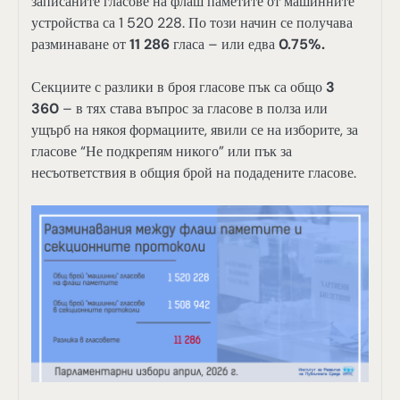
записаните гласове на флаш паметите от машинните
устройства са 1 520 228. По този начин се получава
разминаване от
11 286
гласа – или едва
0.75%.
Секциите с разлики в броя гласове пък са общо
3
360
– в тях става въпрос за гласове в полза или
ущърб на някоя формациите, явили се на изборите, за
гласове “Не подкрепям никого” или пък за
несъответствия в общия брой на подадените гласове.