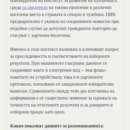
Наблюдатели на Институт за развитие на публичната
среда
са свидетели
на такива проблеми в различни
населени места в страната и секции в чужбина. ЦИК
предварително е указала на секционните комисии при
подобни случаи да допускат гражданите повторно да
гласуват с хартиена бюлетина.
Именно в този контекст възниква и ключовият въпрос
за проследимостта и съответствието на изборните
резултати. При машинното гласуване данните се
съхраняват както в електронен вид – във флаш-
паметите на устройствата, така и в хартиените
протоколи, попълвани от секционните избирателни
комисии. Сравнението между тези два източника на
информация е от съществено значение за оценката на
точността на отчетените резултати и за доверието в
изборния процес като цяло.
Какво показват данните за разминаванията
: