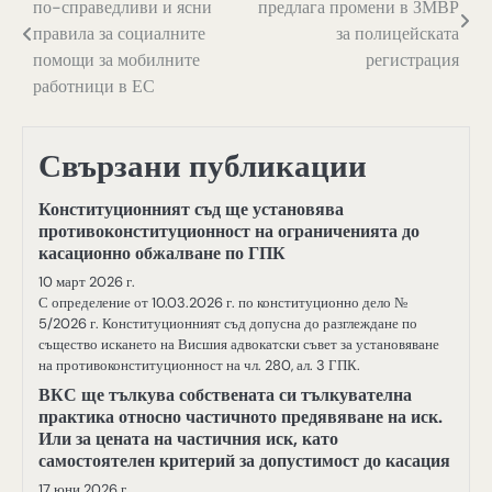
по-справедливи и ясни
предлага промени в ЗМВР
правила за социалните
за полицейската
помощи за мобилните
регистрация
работници в ЕС
Свързани публикации
Конституционният съд ще установява
противоконституционност на ограниченията до
касационно обжалване по ГПК
10 март 2026 г.
С определение от 10.03.2026 г. по конституционно дело №
5/2026 г. Конституционният съд допусна до разглеждане по
същество искането на Висшия адвокатски съвет за установяване
на противоконституционност на чл. 280, ал. 3 ГПК.
ВКС ще тълкува собствената си тълкувателна
практика относно частичното предявяване на иск.
Или за цената на частичния иск, като
самостоятелен критерий за допустимост до касация
17 юни 2026 г.