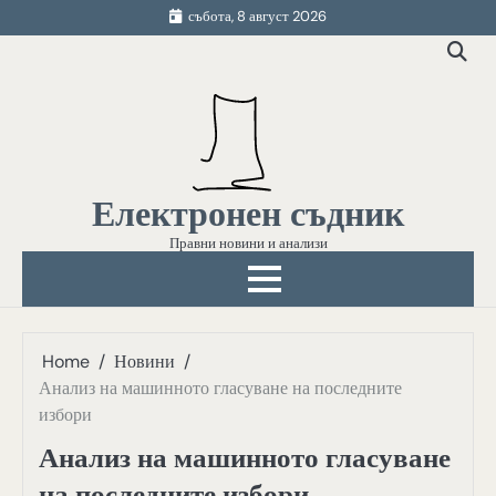
Skip
събота, 8 август 2026
to
content
Електронен съдник
Правни новини и анализи
Home
Новини
Анализ на машинното гласуване на последните
избори
Анализ на машинното гласуване
на последните избори