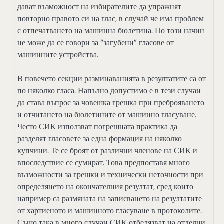
дават възможност на избирателите да упражнят
повторно правото си на глас, в случай че има проблем
с отпечатването на машинна бюлетина. По този начин
не може да се говори за “загубени” гласове от
машинните устройства.
В повечето секции разминаванията в резултатите са от
по няколко гласа. Напълно допустимо е в тези случаи
да става въпрос за човешка грешка при преброяването
и отчитането на бюлетините от машинно гласуване.
Често СИК използват погрешната практика да
разделят гласовете за една формация на няколко
купчини. Те се броят от различни членове на СИК и
впоследствие се сумират. Това предпоставя много
възможности за грешки и технически неточности при
определянето на окончателния резултат, сред които
например са размяната на записването на резултатите
от хартиеното и машинното гласуване в протоколите.
Също така в много случаи СИК отбелязват на отделни