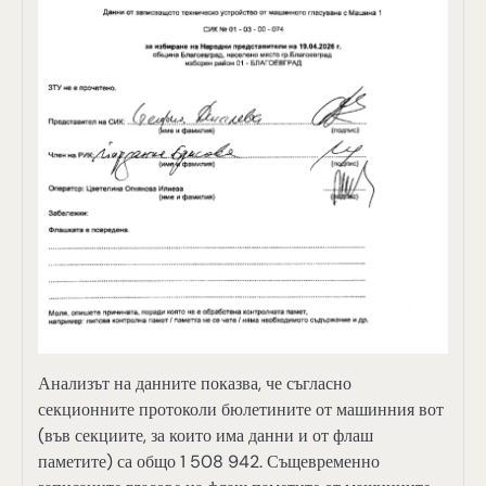
Анализът на данните показва, че съгласно
секционните протоколи бюлетините от машинния вот
(във секциите, за които има данни и от флаш
паметите) са общо 1 508 942. Същевременно