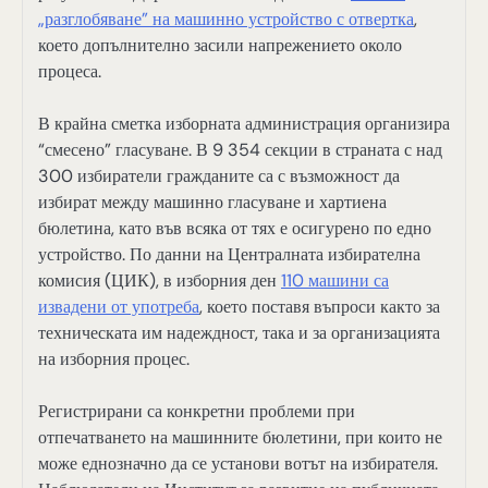
„разглобяване” на машинно устройство с отвертка
,
което допълнително засили напрежението около
процеса.
В крайна сметка изборната администрация организира
“смесено” гласуване. В 9 354 секции в страната с над
300 избиратели гражданите са с възможност да
избират между машинно гласуване и хартиена
бюлетина, като във всяка от тях е осигурено по едно
устройство. По данни на Централната избирателна
комисия (ЦИК), в изборния ден
110 машини са
извадени от употреба
, което поставя въпроси както за
техническата им надеждност, така и за организацията
на изборния процес.
Регистрирани са конкретни проблеми при
отпечатването на машинните бюлетини, при които не
може еднозначно да се установи вотът на избирателя.