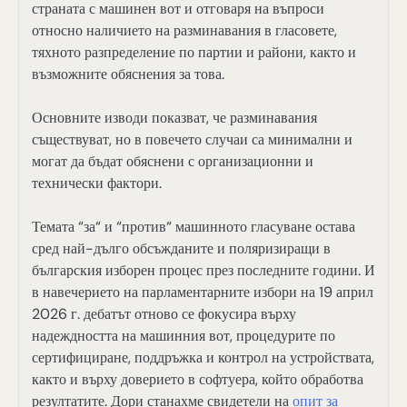
страната с машинен вот и отговаря на въпроси
относно наличието на разминавания в гласовете,
тяхното разпределение по партии и райони, както и
възможните обяснения за това.
Основните изводи показват, че разминавания
съществуват, но в повечето случаи са минимални и
могат да бъдат обяснени с организационни и
технически фактори.
Темата “за“ и “против“ машинното гласуване остава
сред най-дълго обсъжданите и поляризиращи в
българския изборен процес през последните години. И
в навечерието на парламентарните избори на 19 април
2026 г. дебатът отново се фокусира върху
надеждността на машинния вот, процедурите по
сертифициране, поддръжка и контрол на устройствата,
както и върху доверието в софтуера, който обработва
резултатите. Дори станахме свидетели на
опит за