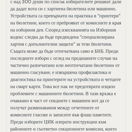
с над 300 души по списък избирателите решават дали
да дадат вота си с хартиена бюлетина или машинно.
Устройствата са превърнати на практика в “принтери”
на бюлетини, които се преброяват от комисиите в края
на изборния ден. Според изискванията на Изборния
кодекс следва да бъде предвидена “специализирана
хартия с допълнителни защити” за тези бюлетини.
Същата може да бъде отпечатвана само в БНБ. Преди
последните избори с оглед на предишните случаи на
частично разпечатани или неотпечатани бюлетини от
машинно гласуване, е извършена профилактика и
диагностика на принтерите на устройствата и четците
на смарт карти. Това все пак не предотврати изцяло
проблемите с машинните бюлетини. В тази връзка е
очаквано в част от секциите с машинен вот да се
получат разминавания между отчетените от
комисиите гласове и записите във флаш паметите.
Преди изборите ЦИК изпрати инструкции към
районните и съответно секционните комисии, които