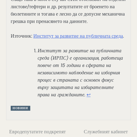
листове/тефтери и др. резултатите от броенето на
бюлетините и тогава е лесно да се допусне механична
грешка при пренасянето на данните.
Източник:
Институт за развитие на публичната среда
.
Институт за развитие на публичната
среда (ИРПС) е организация, работеща
повече от 15 години в сферата на
независимото наблюдение на изборния
процес в страната с основен фокус
върху защитата на избирателните
права на гражданите.
↩︎
НОВИНИ
Навигация
Евродепутатите подкрепят
Служебният кабинет