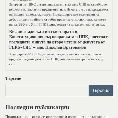
За трети път ВКС отваря книгата за тълкуване СПН на съдебното
решение по частично предявения иск. Искането е от председателя
на Висшия адвокатски съвет. Предишните две тълкувания са
деформирали трайната съдебна практика относно приложението
на чл. 280, ал. 3, т. 1 ГПК в хипотезата на предявен частичен иск.
Висшият адвокатски съвет прати в
Конституционния съд поправката в НПК, внесена в
последната минута на второ четене от депутата от
ГЕРБ-СДС – адв. Николай Братованов
16 януари 2026 г. Накратко за предмета на спорната поправка:
преди последния ремонт на НПК, той регламентираше, че съдът
се…
Търсене
Търсене
Последни публикации
Правилата, по които се определят и изплащат допълнителни