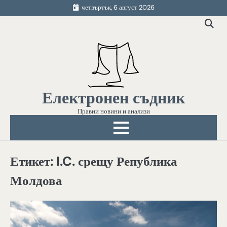
Skip
четвъртък, 6 август 2026
to
content
Електронен съдник
Правни новини и анализи
Етикет:
I.C. срещу Република
Молдова