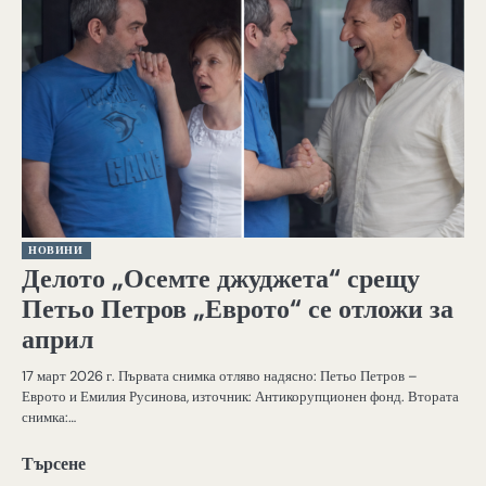
НОВИНИ
Делото „Осемте джуджета“ срещу
Петьо Петров „Еврото“ се отложи за
април
17 март 2026 г. Първата снимка отляво надясно: Петьо Петров –
Еврото и Емилия Русинова, източник: Антикорупционен фонд. Втората
снимка:…
Търсене