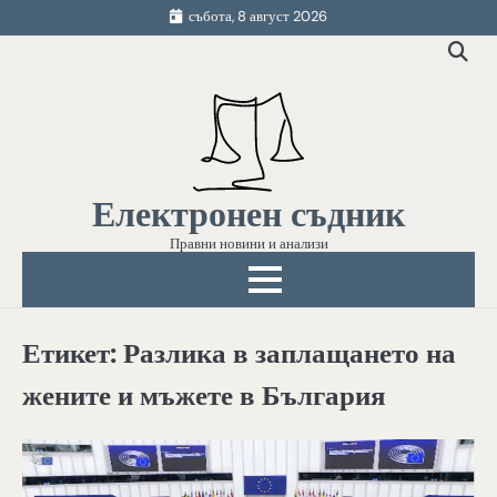
Skip
събота, 8 август 2026
to
content
Електронен съдник
Правни новини и анализи
Етикет:
Разлика в заплащането на
жените и мъжете в България