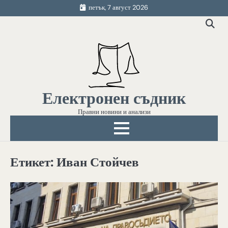
Skip
петък, 7 август 2026
to
content
Електронен съдник
Правни новини и анализи
Етикет:
Иван Стойчев