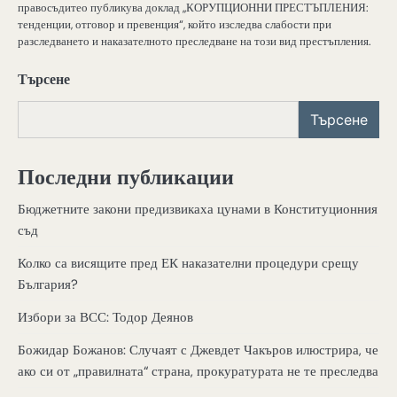
правосъдитео публикува доклад „КОРУПЦИОННИ ПРЕСТЪПЛЕНИЯ:
тенденции, отговор и превенция“, който изследва слабости при
разследването и наказателното преследване на този вид престъпления.
Търсене
Търсене
Последни публикации
Бюджетните закони предизвикаха цунами в Конституционния
съд
Колко са висящите пред ЕК наказателни процедури срещу
България?
Избори за ВСС: Тодор Деянов
Божидар Божанов: Случаят с Джевдет Чакъров илюстрира, че
ако си от „правилната“ страна, прокуратурата не те преследва