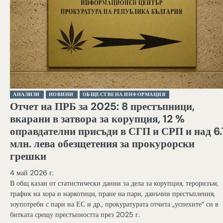
АНАЛИЗИ
НОВИНИ
ОБЩЕСТВЕНА ИНФОРМАЦИЯ
Отчет на ПРБ за 2025: 8 престъпници,
вкарани в затвора за корупция, 12 %
оправдателни присъди в СГП и СРП и над 6.
млн. лева обезщетения за прокурорски
грешки
4 май 2026 г.
В общ казан от статистически данни за дела за корупция, тероризъм,
трафик на хора и наркотици, пране на пари, данъчни престъпления,
зоупотреби с пари на ЕС и др., прокуратурата отчита „успехите“ си в
битката срещу престъпността през 2025 г.