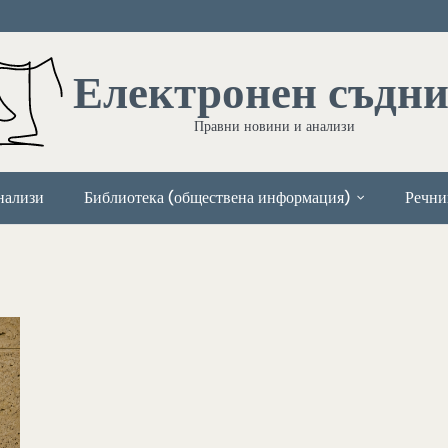
Електронен съдн
Правни новини и анализи
нализи
Библиотека (обществена информация)
Речни