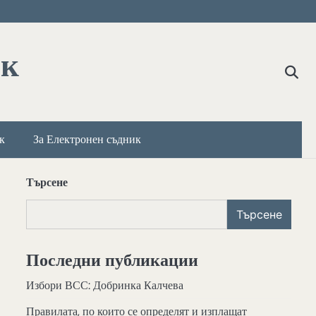
ик
к
За Електронен съдник
Търсене
Търсене
Последни публикации
Избори ВСС: Добринка Калчева
Правилата, по които се определят и изплащат