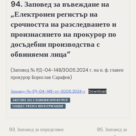
94. Заповед за въвеждане на
„Електронен регистър на
срочността на разследването и
произнасянето на прокурор по
досъдебни производства с
обвиняеми лица“
(Заповед № РД-04-148/30.05.2024 г. на и. ф. главен
прокурор Борислав Сарафов)
Заповед-№-РД-04-148-от-30.05.2024-г
Download
АКТОВЕ НА ГЛАВНИЯ ПРОКУРОР
ОБЩЕСТВЕНА ИНФОРМАЦИЯ
Навигация
93. Заповед за определяне
95. Заповед за