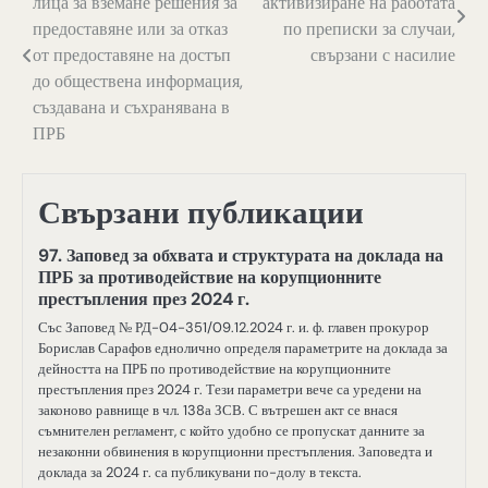
лица за вземане решения за
активизиране на работата
предоставяне или за отказ
по преписки за случаи,
от предоставяне на достъп
свързани с насилие
до обществена информация,
създавана и съхранявана в
ПРБ
Свързани публикации
97. Заповед за обхвата и структурата на доклада на
ПРБ за противодействие на корупционните
престъпления през 2024 г.
Със Заповед № РД-04-351/09.12.2024 г. и. ф. главен прокурор
Борислав Сарафов еднолично определя параметрите на доклада за
дейността на ПРБ по противодействие на корупционните
престъпления през 2024 г. Тези параметри вече са уредени на
законово равнище в чл. 138а ЗСВ. С вътрешен акт се внася
съмнителен регламент, с който удобно се пропускат данните за
незаконни обвинения в корупционни престъпления. Заповедта и
доклада за 2024 г. са публикувани по-долу в текста.