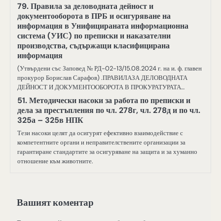
79. Правила за деловодната дейност и
документооборота в ПРБ и осигуряване на
информация в Унифицираната информационна
система (УИС) по преписки и наказателни
производства, съдържащи класифицирана
информация
(Утвърдени със Заповед № РД-02-13/15.08.2024 г. на и. ф. главен
прокурор Борислав Сарафов) .ПРАВИЛАЗА ДЕЛОВОДНАТА
ДЕЙНОСТ И ДОКУМЕНТООБОРОТА В ПРОКУРАТУРАТА…
51. Методически насоки за работа по преписки и
дела за престъпления по чл. 278г, чл. 278д и по чл.
325а – 325в НПК
Тези насоки целят да осигурят ефективно взаимодействие с
компетентните органи и неправителствените организации за
гарантиране стандартите за осигуряване на защита и за хуманно
отношение към животните.
Вашият коментар