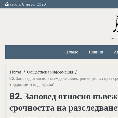
Skip
събота, 8 август 2026
to
content
Начало
Новини
А
Home
Обществена информация
82. Заповед относно въвеждане „Електронен регистър за ср
задържането под стража“
82. Заповед относно въве
срочността на разследване