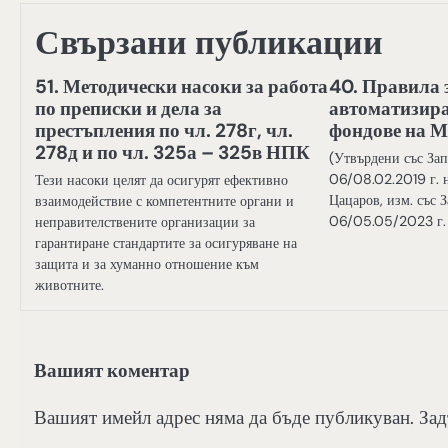
Свързани публикации
51. Методически насоки за работа
40. Правила 
по преписки и дела за
автоматизир
престъпления по чл. 278г, чл.
фондове на 
278д и по чл. 325а – 325в НПК
(Утвърдени със З
06/08.02.2019 г. 
Тези насоки целят да осигурят ефективно
Цацаров, изм. със
взаимодействие с компетентните органи и
06/05.05/2023 г. 
неправителствените организации за
гарантиране стандартите за осигуряване на
защита и за хуманно отношение към
животните.
Вашият коментар
Вашият имейл адрес няма да бъде публикуван.
Зад