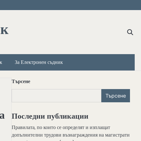
ик
к
За Електронен съдник
Търсене
Търсене
а
Последни публикации
Правилата, по които се определят и изплащат
допълнителни трудови възнаграждения на магистрати