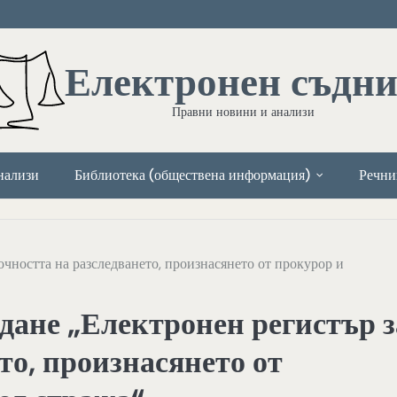
Електронен съдн
Правни новини и анализи
нализи
Библиотека (обществена информация)
Речни
очността на разследването, произнасянето от прокурор и
ждане „Електронен регистър з
то, произнасянето от