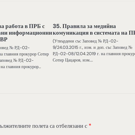
за работа в ПРБ с
35. Правила за медийна
ани информационни
комуникация в системата на 
МВР
(Утвърдени със Заповед № РД-02-
9/24.03.2015 г., изм. и доп. със Заповед №
аповед № РД-02-
РД-02-08/12.04.2019 г. на главния прокур
на главния прокурор Сотир
Сотир Цацаров, изм.…
 Заповед № РД-02-
на главния прокурор…
ължителните полета са отбелязани с
*