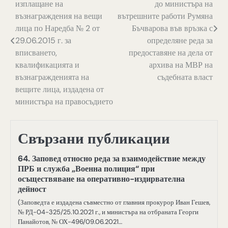
изплащане на
до министъра на
възнаграждения на вещи
вътрешните работи Румяна
лица по Наредба № 2 от
Бъчварова във връзка с
29.06.2015 г. за
определяне реда за
вписването,
предоставяне на дела от
квалификацията и
архива на МВР на
възнагражденията на
съдебната власт
вещите лица, издадена от
министъра на правосъдието
Свързани публикации
64. Заповед относно реда за взаимодействие между
ПРБ и служба „Военна полиция“ при
осъществяване на оперативно-издирвателна
дейност
(Заповедта е издадена съвместно от главния прокурор Иван Гешев,
№ РД-04-325/25.10.2021 г., и министъра на отбраната Георги
Панайотов, № ОХ-496/09.06.2021…