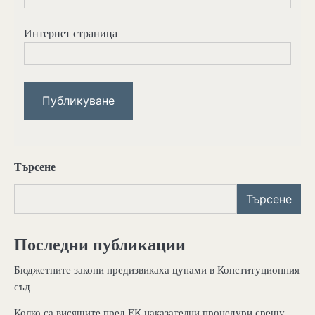
Интернет страница
Търсене
Търсене
Последни публикации
Бюджетните закони предизвикаха цунами в Конституционния
съд
Колко са висящите пред ЕК наказателни процедури срещу