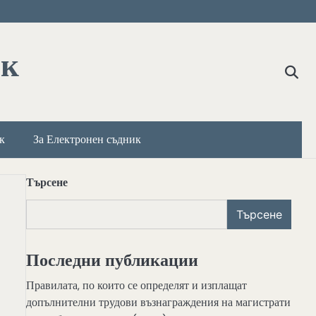
ик
к
За Електронен съдник
Търсене
Търсене
Последни публикации
Правилата, по които се определят и изплащат
допълнителни трудови възнаграждения на магистрати