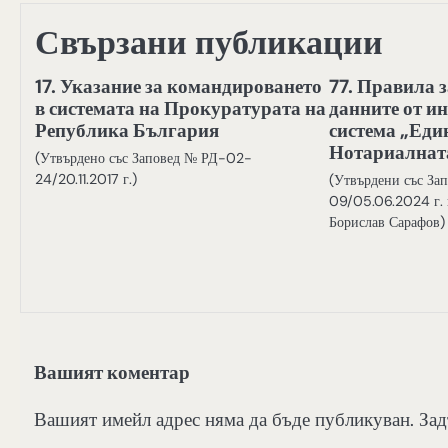
Свързани публикации
17. Указание за командироването
77. Правила з
в системата на Прокуратурата на
данните от 
Република България
система „Еди
Нотариалнат
(Утвърдено със Заповед № РД-02-
24/20.11.2017 г.)
(Утвърдени със З
09/05.06.2024 г. н
Борислав Сарафов)
Вашият коментар
Вашият имейл адрес няма да бъде публикуван.
Зад