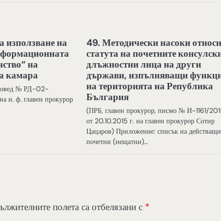
а използване на
49. Методически насоки относ
информационната
статута на почетните консулск
нство“ на
длъжностни лица на други
а камара
държави, изпълняващи функц
на територията на Република
аповед № РД-02-
България
а и. ф. главен прокурор
(ПРБ, главен прокурор, писмо № И-1161/20
от 20.10.2015 г. на главен прокурор Сотир
Цацаров) Приложение: списък на действащи
почетни (нещатни)…
ължителните полета са отбелязани с
*