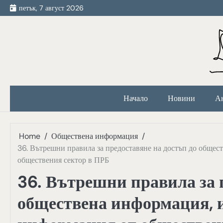
Skip
петък, 7 август 2026
to
content
Начало
Новини
А
Home
Обществена информация
36. Вътрешни правила за предоставяне на достъп до общес
обществения сектор в ПРБ
36. Вътрешни правила за 
обществена информация, и