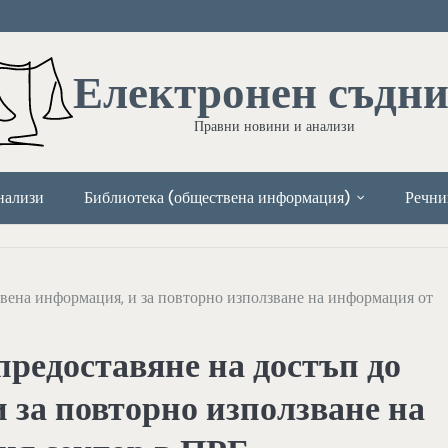
Електронен съдн
Правни новини и анализи
нализи
Библиотека (обществена информация)
Речни
твена информация, и за повторно използване на информация от
предоставяне на достъп до
 за повторно използване на