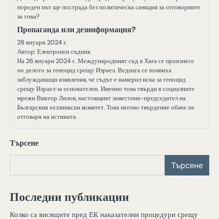
пореден път ще пострада без политическа санкция за отговорните
за това?
Пропаганда или дезинформация?
28 януари 2024 г.
Автор: Електронен съдник
На 26 януари 2024 г. Международният съд в Хага се произнесе
по делото за геноцид срещу Израел. Веднага се появиха
заблуждаващи изявления, че съдът е намерил иска за геноцид
срещу Израел за основателен. Именно това твърди в социалните
мрежи Виктор Лилов, настоящият заместник-председател на
Българския хелзинкски комитет. Това негово твърдение обаче не
отговаря на истината.
Търсене
Търсене
Последни публикации
Колко са висящите пред ЕК наказателни процедури срещу