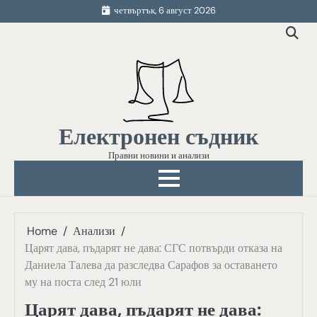
Skip
четвъртък, 6 август 2026
to
content
Електронен съдник
Правни новини и анализи
Home
Анализи
Царят дава, пъдарят не дава: СГС потвърди отказа на
Даниела Талева да разследва Сарафов за оставането
му на поста след 21 юли
Царят дава, пъдарят не дава: