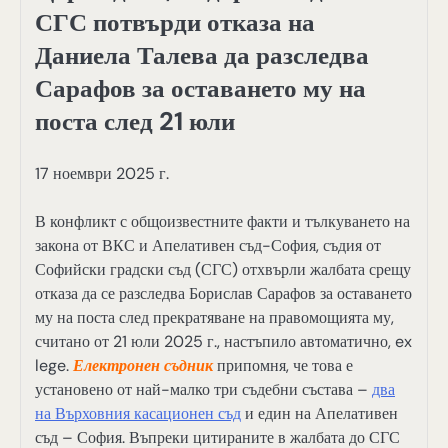
СГС потвърди отказа на
Даниела Талева да разследва
Сарафов за оставането му на
поста след 21 юли
17 ноември 2025 г.
В конфликт с общоизвестните факти и тълкуването на
закона от ВКС и Апелативен съд-София, съдия от
Софийски градски съд (СГС) отхвърли жалбата срещу
отказа да се разследва Борислав Сарафов за оставането
му на поста след прекратяване на правомощията му,
считано от 21 юли 2025 г., настъпило автоматично, ex
lege.
Електронен съдник
припомня, че това е
установено от най-малко три съдебни състава –
два
на Върховния касационен съд
и един на Апелативен
съд – София. Въпреки цитираните в жалбата до СГС