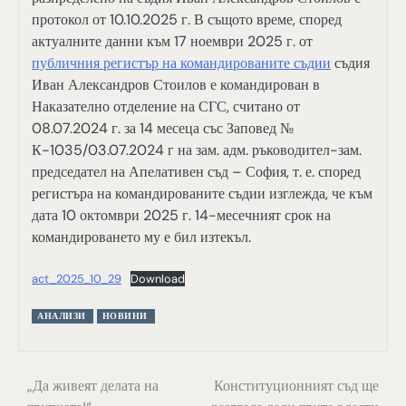
протокол от 10.10.2025 г. В същото време, според
актуалните данни към 17 ноември 2025 г. от
публичния регистър на командированите съдии
съдия
Иван Александров Стоилов е командирован в
Наказателно отделение на СГС, считано от
08.07.2024 г. за 14 месеца със Заповед №
К-1035/03.07.2024 г на зам. адм. ръководител-зам.
председател на Апелативен съд – София, т. е. според
регистъра на командированите съдии изглежда, че към
дата 10 октомври 2025 г. 14-месечният срок на
командироването му е бил изтекъл.
act_2025_10_29
Download
АНАЛИЗИ
НОВИНИ
Навигация
„Да живеят делата на
Конституционният съд ще