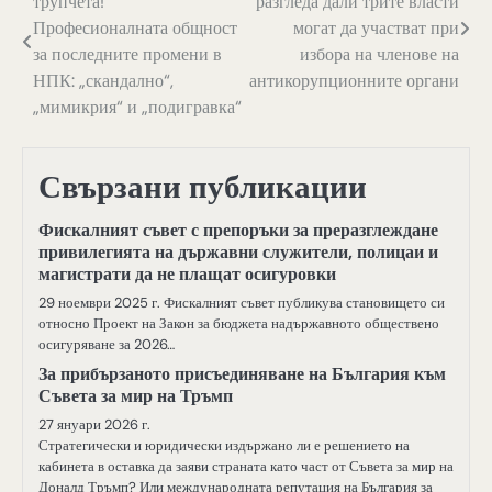
трупчета!“
разгледа дали трите власти
Професионалната общност
могат да участват при
за последните промени в
избора на членове на
НПК: „скандално“,
антикорупционните органи
„мимикрия“ и „подигравка“
Свързани публикации
Фискалният съвет с препоръки за преразглеждане
привилегията на държавни служители, полицаи и
магистрати да не плащат осигуровки
29 ноември 2025 г. Фискалният съвет публикува становището си
относно Проект на Закон за бюджета надържавното обществено
осигуряване за 2026…
За прибързаното присъединяване на България към
Съвета за мир на Тръмп
27 януари 2026 г.
Стратегически и юридически издържано ли е решението на
кабинета в оставка да заяви страната като част от Съвета за мир на
Доналд Тръмп? Или международната репутация на България за