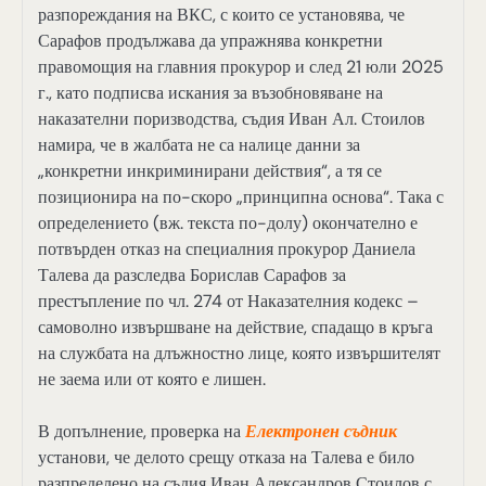
разпореждания на ВКС, с които се установява, че
Сарафов продължава да упражнява конкретни
правомощия на главния прокурор и след 21 юли 2025
г., като подписва искания за възобновяване на
наказателни поризводства, съдия Иван Ал. Стоилов
намира, че в жалбата не са налице данни за
„конкретни инкриминирани действия“, а тя се
позиционира на по-скоро „принципна основа“. Така с
определението (вж. текста по-долу) окончателно е
потвърден отказ на специалния прокурор Даниела
Талева да разследва Борислав Сарафов за
престъпление по чл. 274 от Наказателния кодекс –
самоволно извършване на действие, спадащо в кръга
на службата на длъжностно лице, която извършителят
не заема или от която е лишен.
В допълнение, проверка на
Електронен съдник
установи, че делото срещу отказа на Талева е било
разпределено на съдия Иван Александров Стоилов с