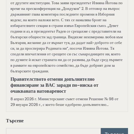
от другите институции. Това заяви президентът Илияна Йотова по
време на пресконференция на „Дондуков“ 2. В отговор на въпрос
държавният глава коментира последните промени в Изборния
кодекс, на които наложи вето. С тях се намалява броят на
избирателните секции в страни извън Европейския съюз. „Девет
години и аз, и президентът Радев се срещахме с представители на
български общности зад граница. Видяхме неизмерима любов към
България, желание да се върнат тук, да дадат най-доброто от себе
си, за да просперира Родината ни“, посочи Илияна Йотова. Тя
сподели впечатления от срещите си със сънародниците ни, които
по думите ѝ искат страната ни да се развива, да бъде сред първите
в рамките на европейското семейство, да бъде добрият дом за
българските граждани.
Правителството отмени допълнително
финансиране за ВАС заради по-ниска от
очакваната натовареност
8 април 2026 г. Министерският съвет отмени Решение № 98 от
29 януари 2026 г., с което беше одобрено допълнително…
Търсене