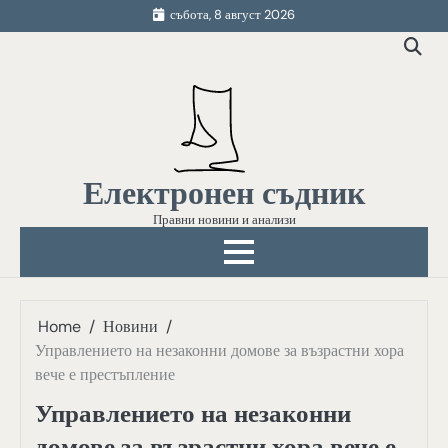
Skip
събота, 8 август 2026
to
content
Електронен съдник
Правни новини и анализи
Home
Новини
Управлението на незаконни домове за възрастни хора
вече е престъпление
Управлението на незаконни
домове за възрастни хора вече е