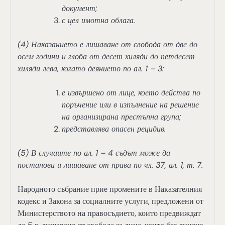
документ;
с цел имотна облага.
(4) Наказанието е лишаване от свобода от две до
осем години и глоба от десет хиляди до петдесет
хиляди лева, когато деянието по ал. 1 – 3:
е извършено от лице, което действа по
поръчение или в изпълнение на решение
на организирана престъпна група;
представлява опасен рецидив.
(5) В случаите по ал. 1 – 4 съдът може да
постанови и лишаване от права по чл. 37, ал. 1, т. 7.
Народното събрание прие промените в Наказателния
кодекс и Закона за социалните услуги, предложени от
Министерството на правосъдието, които предвиждат