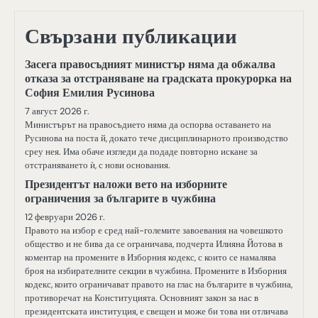
Свързани публикации
Засега правосъдният министър няма да обжалва
отказа за отстраняване на градската прокурорка на
София Емилия Русинова
7 август 2026 г.
Министърът на правосъдието няма да оспорва оставането на
Русинова на поста й, докато тече дисциплинарното производство
среу нея. Има обаче изгледи да подаде повторно искане за
отстраняването ѝ, с нови основания.
Президентът наложи вето на изборните
ограничения за българите в чужбина
12 февруари 2026 г.
Правото на избор е сред най-големите завоевания на човешкото
общество и не бива да се ограничава, подчерта Илияна Йотова в
коментар на промените в Изборния кодекс, с които се намалява
броя на избирателните секции в чужбина. Промените в Изборния
кодекс, които ограничават правото на глас на българите в чужбина,
противоречат на Конституцията. Основният закон за нас в
президентската институция, е свещен и може би това ни отличава