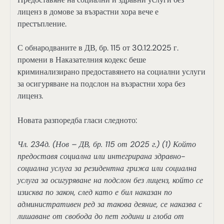
лиценз в домове за възрастни хора вече е
престъпление.
С обнародваните в ДВ, бр. 115 от 30.12.2025 г.
промени в Наказателния кодекс беше
криминализирано предоставянето на социални услуги
за осигуряване на подслон на възрастни хора без
лиценз.
Новата разпоредба гласи следното:
Чл. 234д. (Нов – ДВ, бр. 115 от 2025 г.) (1) Който
предоставя социална или интегрирана здравно-
социална услуга за резидентна грижа или социална
услуга за осигуряване на подслон без лиценз, който се
изисква по закон, след като е бил наказан по
административен ред за такова деяние, се наказва с
лишаване от свобода до пет години и глоба от