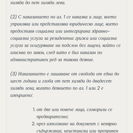
хиляда до пет хиляди лева.
(2) С наказанието по ал. 1 се наказва и лице, което
управлява или представлява юридическо лице, което
предоставя социална или интегрирана здравно-
социална услуга за резидентна грижа или социална
услуга за осигуряване на подслон без лиценз, който се
изисква по закон, след като е бил наказан по
административен ред за такова деяние.
(3) Наказанието е лишаване от свобода от една до
шест години и глоба от пет хиляди до двадесет
хиляди лева, когато деянието по ал. 1 или 2 е
извършено:
от две или повече лица, сговорили се
предварително;
чрез използване на документ с невярно
съдържание, неистински или преправен