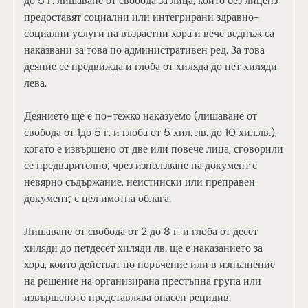
до 5 г. лишаване от свобода за лица, които без лиценз
предоставят социални или интегрирани здравно-
социални услуги на възрастни хора и вече веднъж са
наказвани за това по административен ред. За това
деяние се предвижда и глоба от хиляда до пет хиляди
лева.
Деянието ще е по-тежко наказуемо (лишаване от
свобода от 1до 5 г. и глоба от 5 хил. лв. до 10 хил.лв.),
когато е извършено от две или повече лица, сговорили
се предварително; чрез използване на документ с
невярно съдържание, неистински или преправен
документ; с цел имотна облага.
Лишаване от свобода от 2 до 8 г. и глоба от десет
хиляди до петдесет хиляди лв. ще е наказанието за
хора, които действат по поръчение или в изпълнение
на решение на организирана престъпна група или
извършеното представлява опасен рецидив.