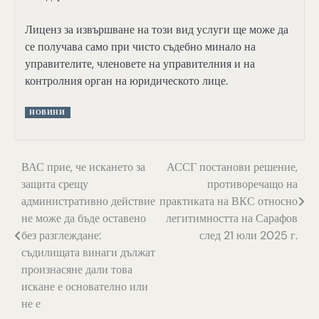
Лиценз за извършване на този вид услуги ще може да
се получава само при чисто съдебно минало на
управителите, членовете на управителния и на
контролния орган на юридическото лице.
НОВИНИ
Навигация
ВАС прие, че искането за
АССГ постанови решение,
защита срещу
противоречащо на
административно действие
практиката на ВКС относно
не може да бъде оставено
легитимността на Сарафов
без разглеждане:
след 21 юли 2025 г.
съдилищата винаги дължат
произнасяне дали това
искане е основателно или
не е