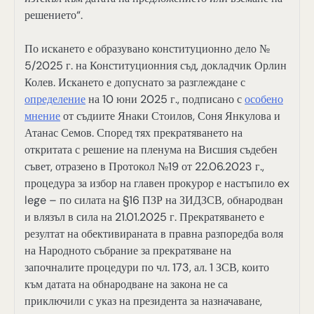
решението“.
По искането е образувано конституционно дело №
5/2025 г. на Конституционния съд, докладчик Орлин
Колев. Искането е допуснато за разглеждане с
определение
на 10 юни 2025 г., подписано с
особено
мнение
от съдиите Янаки Стоилов, Соня Янкулова и
Атанас Семов. Според тях прекратяването на
откритата с решение на пленума на Висшия съдебен
съвет, отразено в Протокол №19 от 22.06.2023 г.,
процедура за избор на главен прокурор е настъпило ex
lege – по силата на §16 ПЗР на ЗИДЗСВ, обнародван
и влязъл в сила на 21.01.2025 г. Прекратяването е
резултат на обективираната в правна разпоредба воля
на Народното събрание за прекратяване на
започналите процедури по чл. 173, ал. 1 ЗСВ, които
към датата на обнародване на закона не са
приключили с указ на президента за назначаване,