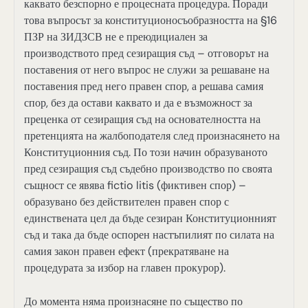
каквато безспорно е процесната процедура. Поради
това въпросът за конституционосъобразността на §16
ПЗР на ЗИДЗСВ не е преюдициален за
производството пред сезиращия съд – отговорът на
поставения от него въпрос не служи за решаване на
поставения пред него правен спор, а решава самия
спор, без да остави каквато и да е възможност за
преценка от сезиращия съд на основателността на
претенцията на жалбоподателя след произнасянето на
Конституционния съд. По този начин образуваното
пред сезиращия съд съдебно производство по своята
същност се явява fictio litis (фиктивен спор) –
образувано без действителен правен спор с
единствената цел да бъде сезиран Конституционният
съд и така да бъде оспорен настъпилият по силата на
самия закон правен ефект (прекратяване на
процедурата за избор на главен прокурор).
До момента няма произнасяне по същество по