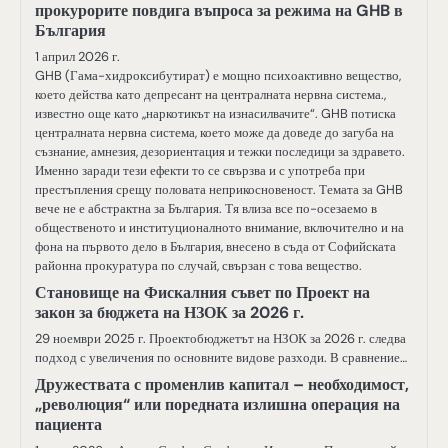
прокурорите повдига въпроса за режима на GHB в
България
1 април 2026 г.
GHB (Гама-хидроксибутират) е мощно психоактивно вещество,
което действа като депресант на централната нервна система.,
известно още като „наркотикът на изнасилвачите“. GHB потиска
централната нервна система, което може да доведе до загуба на
съзнание, амнезия, дезориентация и тежки последици за здравето.
Именно заради тези ефекти то се свързва и с употреба при
престъпления срещу половата неприкосновеност. Темата за GHB
вече не е абстрактна за България. Тя влиза все по-осезаемо в
общественото и институционалното внимание, включително и на
фона на първото дело в България, внесено в съда от Софийската
районна прокуратура по случай, свързан с това вещество.
Становище на Фискалния съвет по Проект на
закон за бюджета на НЗОК за 2026 г.
29 ноември 2025 г. Проектобюджетът на НЗОК за 2026 г. следва
подход с увеличения по основните видове разходи. В сравнение…
Дружествата с променлив капитал – необходимост,
„революция“ или поредната излишна операция на
пациента