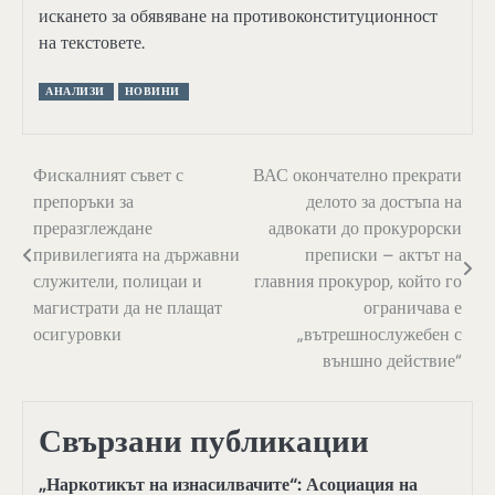
искането за обявяване на противоконституционност
на текстовете.
АНАЛИЗИ
НОВИНИ
Навигация
Фискалният съвет с
ВАС окончателно прекрати
препоръки за
делото за достъпа на
преразглеждане
адвокати до прокурорски
привилегията на държавни
преписки – актът на
служители, полицаи и
главния прокурор, който го
магистрати да не плащат
ограничава е
осигуровки
„вътрешнослужебен с
външно действие“
Свързани публикации
„Наркотикът на изнасилвачите“: Асоциация на