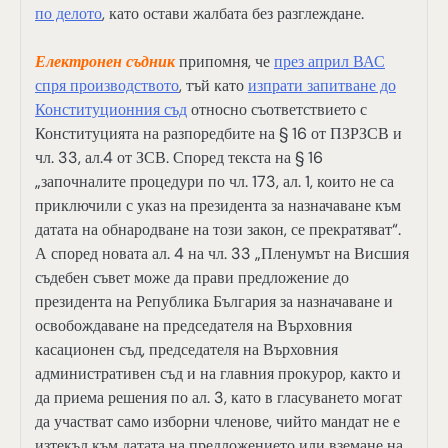
по делото
, като остави жалбата без разглеждане.
Електронен съдник
припомня, че
през април ВАС
спря производството
, тъй като
изпрати запитване до
Конституционния съд
относно съответствието с
Конституцията на разпоредбите на § 16 от ПЗРЗСВ и
чл. 33, ал.4 от ЗСВ. Според текста на § 16
„започналите процедури по чл. 173, ал. 1, които не са
приключили с указ на президента за назначаване към
датата на обнародване на този закон, се прекратяват“.
А според новата ал. 4 на чл. 33 „Пленумът на Висшия
съдебен съвет може да прави предложение до
президента на Република България за назначаване и
освобождаване на председателя на Върховния
касационен съд, председателя на Върховния
административен съд и на главния прокурор, както и
да приема решения по ал. 3, като в гласуването могат
да участват само изборни членове, чийто мандат не е
изтекъл към датата на предложението или вземане на