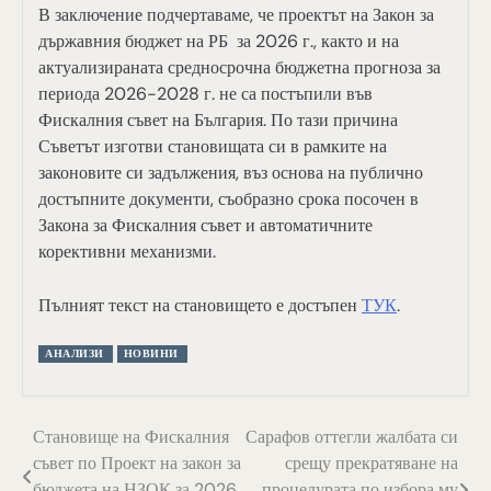
В заключение подчертаваме, че проектът на Закон за
държавния бюджет на РБ за 2026 г., както и на
актуализираната средносрочна бюджетна прогноза за
периода 2026-2028 г. не са постъпили във
Фискалния съвет на България. По тази причина
Съветът изготви становищата си в рамките на
законовите си задължения, въз основа на публично
достъпните документи, съобразно срока посочен в
Закона за Фискалния съвет и автоматичните
корективни механизми.
Пълният текст на становището е достъпен
ТУК
.
АНАЛИЗИ
НОВИНИ
Навигация
Становище на Фискалния
Сарафов оттегли жалбата си
съвет по Проект на закон за
срещу прекратяване на
бюджета на НЗОК за 2026
процедурата по избора му