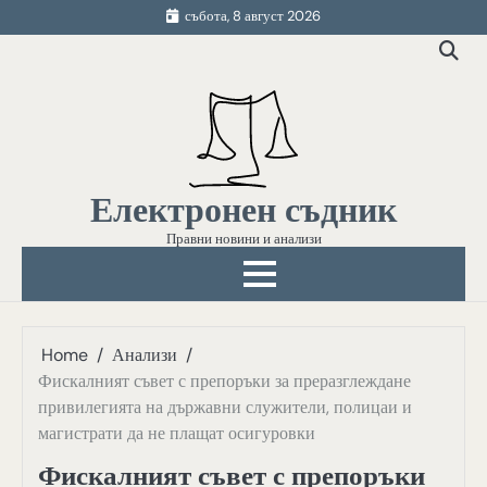
Skip
събота, 8 август 2026
to
content
Електронен съдник
Правни новини и анализи
Home
Анализи
Фискалният съвет с препоръки за преразглеждане
привилегията на държавни служители, полицаи и
магистрати да не плащат осигуровки
Фискалният съвет с препоръки