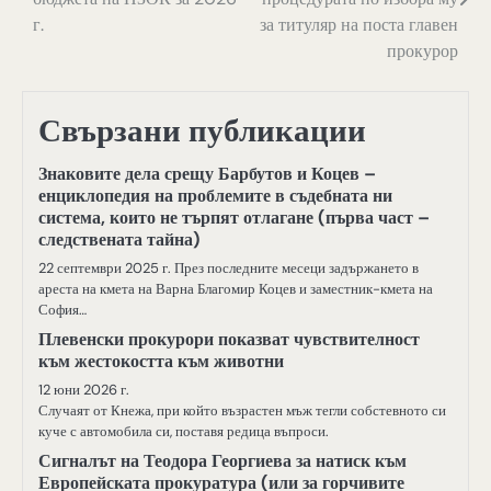
г.
за титуляр на поста главен
прокурор
Свързани публикации
Знаковите дела срещу Барбутов и Коцев –
енциклопедия на проблемите в съдебната ни
система, които не търпят отлагане (първа част –
следствената тайна)
22 септември 2025 г. През последните месеци задържането в
ареста на кмета на Варна Благомир Коцев и заместник-кмета на
София…
Плевенски прокурори показват чувствителност
към жестокостта към животни
12 юни 2026 г.
Случаят от Кнежа, при който възрастен мъж тегли собстевното си
куче с автомобила си, поставя редица въпроси.
Сигналът на Теодора Георгиева за натиск към
Европейската прокуратура (или за горчивите