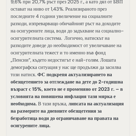
9,6% при 20,7% ръст през 2025 г., а като дял от БВП
остават на ниво от 1,43%. Реализираното през
последните 4 години увеличение на социалните
разходи, изпреварващо обичайният ръст на доходите
на осигурените лица, води до задъхване на социално-
осигурителната система. Логично, натискът на
разходите доведе до необходимост от увеличаване на
осигурителната тежест и то именно във фонд
„Пенсии“, където недостигът е най-голям. Лошата
демографска ситуация у нас ще продължи да засилва
този натиск.
ФС подкрепя актуализирането на
обезщетението за отглеждане на дете до 2-годишна
възраст с 15%, което не е променяно от 2023 г. – в
условията на повишена инфлация тази мярка е
необходима.
В тази връзка,
липсата на актуализация
на размерите на дневните обезщетения за
безработица води до ограничаване на правата на
осигурените лица.