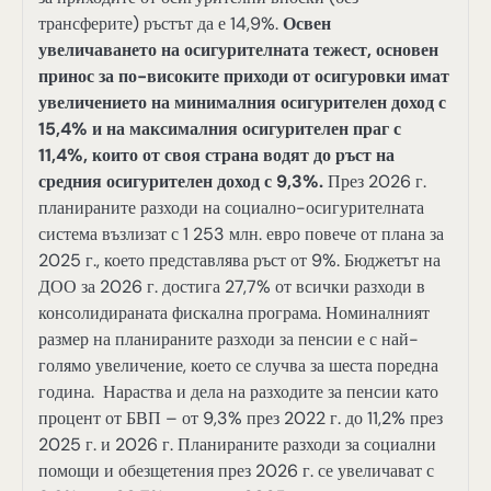
трансферите) ръстът да е 14,9%.
Освен
увеличаването на осигурителната тежест, основен
принос за по-високите приходи от осигуровки имат
увеличението на минималния осигурителен доход с
15,4% и на максималния осигурителен праг с
11,4%, които от своя страна водят до ръст на
средния осигурителен доход с 9,3%.
През 2026 г.
планираните разходи на социално-осигурителната
система възлизат с 1 253 млн. евро повече от плана за
2025 г., което представлява ръст от 9%. Бюджетът на
ДОО за 2026 г. достига 27,7% от всички разходи в
консолидираната фискална програма. Номиналният
размер на планираните разходи за пенсии е с най-
голямо увеличение, което се случва за шеста поредна
година. Нараства и дела на разходите за пенсии като
процент от БВП – от 9,3% през 2022 г. до 11,2% през
2025 г. и 2026 г. Планираните разходи за социални
помощи и обезщетения през 2026 г. се увеличават с