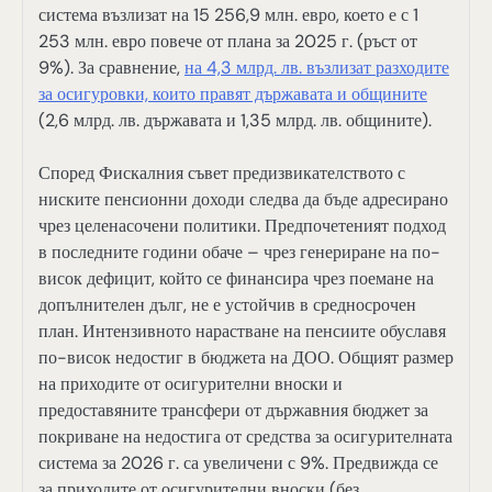
система възлизат на 15 256,9 млн. евро, което е с 1
253 млн. евро повече от плана за 2025 г. (ръст от
9%). За сравнение,
на 4,3 млрд. лв. възлизат разходите
за осигуровки, които правят държавата и общините
(2,6 млрд. лв. държавата и 1,35 млрд. лв. общините).
Според Фискалния съвет предизвикателството с
ниските пенсионни доходи следва да бъде адресирано
чрез целенасочени политики. Предпочетеният подход
в последните години обаче – чрез генериране на по-
висок дефицит, който се финансира чрез поемане на
допълнителен дълг, не е устойчив в средносрочен
план. Интензивното нарастване на пенсиите обуславя
по-висок недостиг в бюджета на ДОО. Общият размер
на приходите от осигурителни вноски и
предоставяните трансфери от държавния бюджет за
покриване на недостига от средства за осигурителната
система за 2026 г. са увеличени с 9%. Предвижда се
за приходите от осигурителни вноски (без