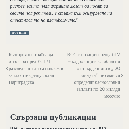
рискове, които платформите могат да носят за
своите потребители, е стъпка към осигуряване на
отчетността на платформите
.“
НОВИНИ
Навигация
България ще трябва да
ВСС с позиция срещу bTV
отговаря пред ЕСПЧ
– кадровиците са обидени
разследвани ли са надлежно
от твърденията в „120
заплахите срещу съдия
минути“, че сами си
Цариградска
определят баснословни
заплати по 20 хиляди
месечно
Свързани публикации
ВАС отнесе въпросите за прекратената от ВСС