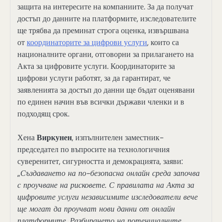
защита на интересите на компаниите. За да получат
достъп до данните на платформите, изследователите
ще трябва да преминат строга оценка, извършвана
от
координаторите за цифрови услуги
, които са
националните органи, отговорни за прилагането на
Акта за цифровите услуги. Координаторите за
цифрови услуги работят, за да гарантират, че
заявленията за достъп до данни ще бъдат оценявани
по единен начин във всички държави членки и в
подходящ срок.
Хена
Виркунен
, изпълнителен заместник-
председател по въпросите на технологичния
суверенитет, сигурността и демокрацията, заяви:
„
Създаването на по-безопасна онлайн среда започва
с проучване на рисковете. С правилата на Акта за
цифровите услуги независимите изследователи вече
ще могат да проучват нови данни от онлайн
платформите. Разбирането на потенциалните