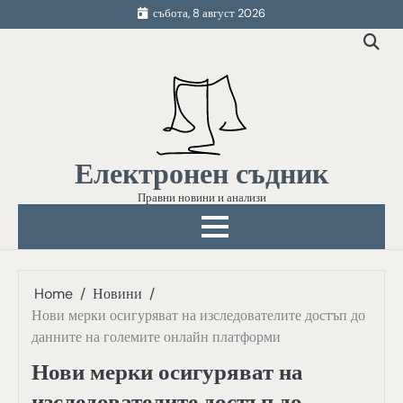
Skip
събота, 8 август 2026
to
content
Електронен съдник
Правни новини и анализи
Home
Новини
Нови мерки осигуряват на изследователите достъп до
данните на големите онлайн платформи
Нови мерки осигуряват на
изследователите достъп до