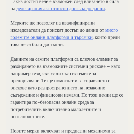
Такъв достъп вече е възможен след влизането в сила
на
делегирания акт относно достъпа до данни
.
Мерките ще позволят на квалифицирани
изследователи да поискат достъп до данни от
много
големите онлайн платформи и търсачки
, които преди
това не са били достъпни.
Данните на самите платформи са ключов елемент за
разбирането на възможните системни рискове – като
например тези, свързани със системите за
препоръчване. Те ще помогнат и за справянето с
рискове като разпространението на незаконно
съдържание и финансови измами. По този начин ще се
гарантира по-безопасна онлайн среда за
потребителите, включително малолетните и
непълнолетните.
Новите мерки включват и предпазни механизми за