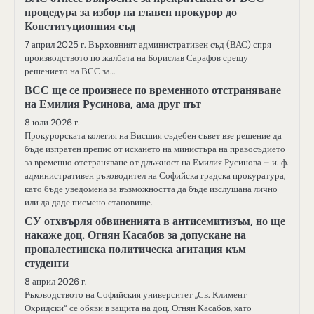
процедура за избор на главен прокурор до
Конституционния съд
7 април 2025 г. Върховният административен съд (ВАС) спря
производството по жалбата на Борислав Сарафов срещу
решението на ВСС за…
ВСС ще се произнесе по временното отстраняване
на Емилия Русинова, ама друг път
8 юли 2026 г.
Прокурорската колегия на Висшия съдебен съвет взе решение да
бъде изпратен препис от искането на министъра на правосъдието
за временно отстраняване от длъжност на Емилия Русинова – и. ф.
административен ръководител на Софийска градска прокуратура,
като бъде уведомена за възможността да бъде изслушана лично
или да даде писмено становище.
СУ отхвърля обвиненията в антисемитизъм, но ще
накаже доц. Огнян Касабов за допускане на
пропалестинска политическа агитация към
студенти
8 април 2026 г.
Ръководството на Софийския университет „Св. Климент
Охридски“ се обяви в защита на доц. Огнян Касабов, като