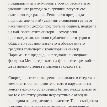
предприятията и публичните услуги, засегнати от
увеличените разходи за енергийни ресурси със
съответно съдържание. Решението предвижда
подпомагане на най-уязвимите социални групи от
населението с доходи под прага на бедност, подкрепа
на най-засегнатите сектори – земеделски
производители, ключови публични институции в
областта на здравеопазването и образованието,
градския транспорт и транспортния сектор.
Парламентът предвиди и създаване на специален
фонд към Министерството на финансите, чрез който
да са администрират и разходват средствата.
Според вносителя това решение навлиза в сферата на
компетентност на правителството в нарушение на
конституционно установения баланс между властите,
което е конституционно недопустимо с оглед на
принципа на разделение на властите. То не съобразява
изпълнително-разпоредителните правомощия на