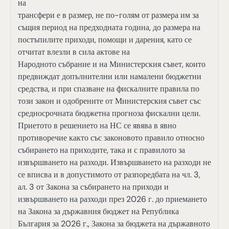
на
трансфери е в размер, не по-голям от размера им за
същия период на предходната година, до размера на
постъпилите приходи, помощи и дарения, като се
отчитат влезли в сила актове на
Народното събрание и на Министерския съвет, които
предвиждат допълнителни или намалени бюджетни
средства, и при спазване на фискалните правила по
този закон и одобрените от Министерския съвет със
средносрочната бюджетна прогноза фискални цели.
Приетото в решението на НС се явява в явно
противоречие както със законовото правило относно
събирането на приходите, така и с правилото за
извършването на разходи. Извършването на разходи не
се вписва и в допустимото от разпоредбата на чл. 3,
ал. 3 от Закона за събирането на приходи и
извършването на разходи през 2026 г. до приемането
на Закона за държавния бюджет на Република
България за 2026 г., Закона за бюджета на държавното