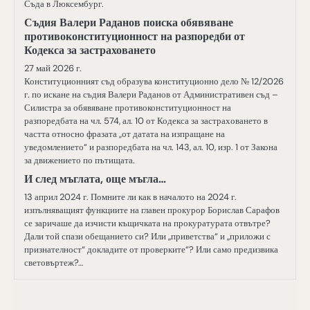
Съда в Люксембург.
Съдия Валери Раданов поиска обявяване
противоконституционност на разпоредби от
Кодекса за застраховането
27 май 2026 г.
Конституционният съд образува конституционно дело № 12/2026
г. по искане на съдия Валери Раданов от Административен съд –
Силистра за обявяване противоконституционност на
разпоредбата на чл. 574, ал. 10 от Кодекса за застраховането в
частта относно фразата ,,от датата на изпращане на
уведомлението“ и разпоредбата на чл. 143, ал. 10, изр. 1 от Закона
за движението по пътищата.
И след мъглата, още мъгла…
13 април 2024 г. Помните ли как в началото на 2024 г.
изпълняващият функциите на главен прокурор Борислав Сарафов
се заричаше да изчисти къщичката на прокуратурата отвътре?
Дали той спази обещанието си? Или „приветства“ и „приложи с
признателност“ докладите от проверките“? Или само предизвика
световъртеж?…