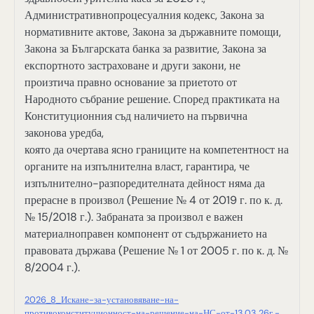
Административнопроцесуалния кодекс, Закона за
нормативните актове, Закона за държавните помощи,
Закона за Българската банка за развитие, Закона за
експортното застраховане и други закони, не
произтича правно основание за приетото от
Народното събрание решение. Според практиката на
Конституционния съд наличието на първична
законова уредба,
която да очертава ясно границите на компетентност на
органите на изпълнителна власт, гарантира, че
изпълнително-разпоредителната дейност няма да
прерасне в произвол (Решение № 4 от 2019 г. по к. д.
№ 15/2018 г.). Забраната за произвол е важен
материалноправен компонент от съдържанието на
правовата държава (Решение № 1 от 2005 г. по к. д. №
8/2004 г.).
2026_8_Искане-за-установяване-на-
противоконституционност-на-решение-на-НС-от-13.03.26г.-