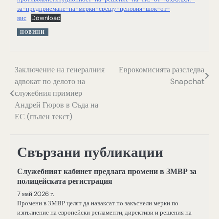
за-предприемане-на-мерки-срещу-ценовия-шок-от-
вис
Download
НОВИНИ
Навигация
Заключение на генералния
Еврокомисията разследва
адвокат по делото на
Snapchat
служебния примиер
Андрей Гюров в Съда на
ЕС (пълен текст)
Свързани публикации
Служебният кабинет предлага промени в ЗМВР за
полицейската регистрация
7 май 2026 г.
Промени в ЗМВР целят да наваксат по закъснели мерки по
изпълнение на европейски регламенти, директиви и решения на