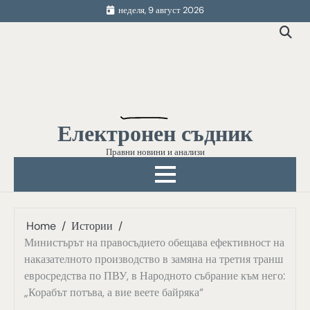
Skip
неделя, 9 август 2026
to
content
Електронен съдник
Правни новини и анализи
Home
Истории
Министърът на правосъдието обещава ефективност на
наказателното производство в замяна на третия транш
евросредства по ПВУ, в Народното събрание към него:
„Корабът потъва, а вие веете байряка“