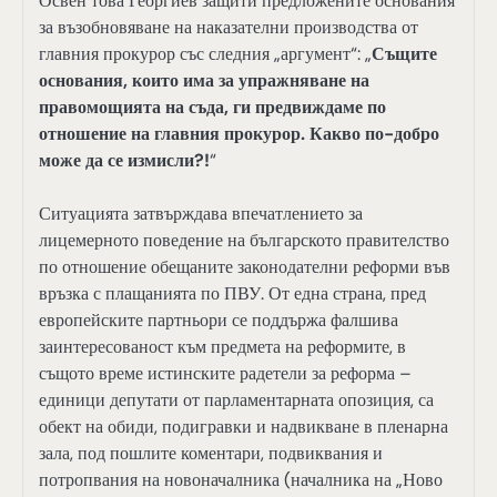
Освен това Георгиев защити предложените основания
за възобновяване на наказателни производства от
главния прокурор със следния „аргумент“: „
Същите
основания, които има за упражняване на
правомощията на съда, ги предвиждаме по
отношение на главния прокурор. Какво по-добро
може да се измисли?!
“
Ситуацията затвърждава впечатлението за
лицемерното поведение на българското правителство
по отношение обещаните законодателни реформи във
връзка с плащанията по ПВУ. От една страна, пред
европейските партньори се поддържа фалшива
заинтересованост към предмета на реформите, в
същото време истинските радетели за реформа –
единици депутати от парламентарната опозиция, са
обект на обиди, подигравки и надвикване в пленарна
зала, под пошлите коментари, подвиквания и
потропвания на новоначалника (началника на „Ново