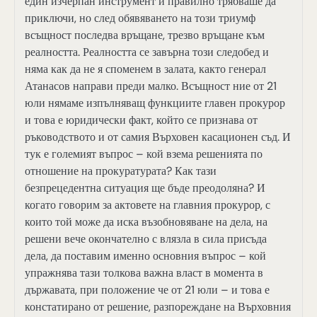
един изчерпан инструмент и правилно трябваше да
приключи, но след обявяването на този триумф
всъщност последва връщане, трезво връщане към
реалността. Реалността се завърна този следобед и
няма как да не я споменем в залата, както генерал
Атанасов направи преди малко. Всъщност ние от 21
юли нямаме изпълняващ функциите главен прокурор
и това е юридически факт, който се признава от
ръководството и от самия Върховен касационен съд. И
тук е големият въпрос – кой взема решенията по
отношение на прокуратурата? Как тази
безпрецедентна ситуация ще бъде преодоляна? И
когато говорим за актовете на главния прокурор, с
които той може да иска възобновяване на дела, на
решени вече окончателно с влязла в сила присъда
дела, да поставим именно основния въпрос – кой
упражнява тази толкова важна власт в момента в
държавата, при положение че от 21 юли – и това е
констатирано от решение, разпореждане на Върховния