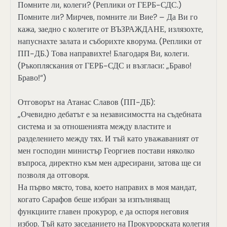
Помните ли, колеги? (Реплики от ГЕРБ-СДС.)
Помните ли? Мирчев, помните ли Вие? – Да Ви го
кажа, заедно с колегите от ВЪЗРАЖДАНЕ, излязохте,
напуснахте залата и съборихте кворума. (Реплики от
ПП-ДБ.) Това направихте! Благодаря Ви, колеги.
(Ръкопляскания от ГЕРБ-СДС и възгласи: „Браво!
Браво!“)
Отговорът на Атанас Славов (ПП-ДБ):
„Очевидно дебатът е за независимостта на съдебната
система и за отношенията между властите и
разделението между тях. И тъй като уважаваният от
мен господин министър Георгиев постави няколко
въпроса, директно към мен адресирани, затова ще си
позволя да отговоря.
На първо място, това, което направих в моя мандат,
когато Сарафов беше избран за изпълняващ
функциите главен прокурор, е да оспоря неговия
избор. Тъй като заседанието на Прокурорската колегия