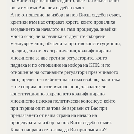
на министъра на правосъдието, знае той каква точно
роля има във Висшия съдебен съвет.
А по отношение на избор на нов Висш съдебен съвет,
критики към нас отправят хората, които провалиха
заседанието за началото на тази процедура, знаейки
много ясно, че за разлика от другите съборени
междувременно, обявени за противоконституционни,
предвидени от тях ограничения, квалифицирани
мнозинства за две трети за регулаторите, които
паднаха и по отношение на избора на КПК, и по
отношение на останалите регулатори през миналото
лято, преди този кабинет да го има изобщо, нали така
– не спорим по този въпрос поне, та знаете, че
конституционно закрепеното квалифицирано
мнозинство изисква политически консенсус, който
при първия опит за това бе взривен от Вас при
предлагането от наша страна на начало на
процедурата за избор на нов Висш съдебен съвет.
Какво направихте тогава, да Ви припомня ли?