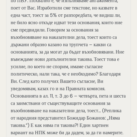
по ПВУ. Похвално е, че изпълняваме ангажимента,
поет от Вас. Изработили сме текстове, но казвате в
една част, тоест за 5% от разпоредбата, че видиш ли,
не било ясно откъде идват тези основания, които ние
сме предвидили. Говорим за основания за
възобновяване на наказателни дела, тоест които са
държани образно казано на трупчета – какви са
основанията, за да могат да бъдат възобновявани. Ние
въвеждаме нови допълнителни такива. Тоест това е
усилие, по което не спорим, имаме съгласие
политическо, нали така, че е необходимо? Благодаря
Ви. След като получих Вашето съгласие, Ви
уведомявам, казах го и на Правната комисия.
Основанията в ал. 11, т. 3 до 6 – четвърта, пета и шеста
са заимствани от съществуващите основания за
възобновяване на наказателни дела, тоест… (Реплика
от народния представител Божидар Божанов: „Няма
такива.“) Е как няма ги такива?! Един хартиен
вариант на НПК може би да дадем, за да ги намерите.