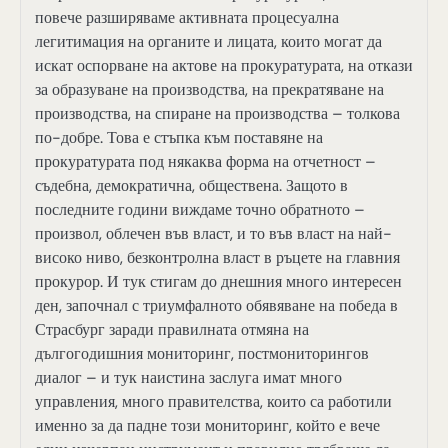
повече разширяваме активната процесуална
легитимация на органите и лицата, които могат да
искат оспорване на актове на прокуратурата, на откази
за образуване на производства, на прекратяване на
производства, на спиране на производства – толкова
по-добре. Това е стъпка към поставяне на
прокуратурата под някаква форма на отчетност –
съдебна, демократична, обществена. Защото в
последните години виждаме точно обратното –
произвол, облечен във власт, и то във власт на най-
високо ниво, безконтролна власт в ръцете на главния
прокурор. И тук стигам до днешния много интересен
ден, започнал с триумфалното обявяване на победа в
Страсбург заради правилната отмяна на
дългогодишния мониторинг, постмониторингов
диалог – и тук наистина заслуга имат много
управления, много правителства, които са работили
именно за да падне този мониторинг, който е вече