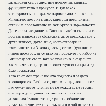
касационен съд от днес, ние нямаме изпълняващ
функциите главен прокурор. И тук вече е
отговорността на парламентарното мнозинство и на
Министерството на правосъдието да предприемат
стъпки за преодоляване на тази криза в държавността.
Да се свика заседание на Висшия съдебен съвет, да се
постави въпросът за обсъждане, да се предложи друг,
друга личност, друго лице, което отговаря на
изискванията на Закона да осъществява функциите
главен прокурор, да се започне процедура по избор на
Висш съдебен съвет, така че тази криза в съдебната
власт, която се превръща в конституционна криза, да
бъде прекратена.
Така че от моя страна ще има подкрепа и за двата
законопроекта. Разбира се, ще има и предложения от
нас между двете четения, но не можем да не търсим
отговор и да задаваме постоянно въпроса кой
упражнява функциите на държавно обвинение в
момента, от чие име ги упражнява и в чий интерес ги