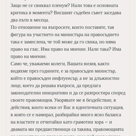
Защо не се свиквал пленум? Нали това е основната
критика в момента? Висшият съдебен съвет заседава
два пъти в месеца.
По отношение на въпросите, които поставяте, тая
фигура на участието на министъра на правосъдието
така е замислена, че той може да го свика, но няма
право на глас. Има право на мнение. Нали така? Има
право на мнение.
Само че, уважаеми колеги, Вашата визия, както
видяхме през годините, е за правосъден министър,
който е правосъден инфлуенсър, а не за длъжностно
лице, което да решава въпроси, да предлага
законодателни инициативи и да се разпростира според
своите правомощия. Укорявате ме в бездействие, в
действия, които всеки от Вас в идентичната ситуация,
в която се е намирал, разбирайки много ясно баланса
на властите и отчитайки като грамотни хора – и
двамата ми предшественици са такива, правомощията