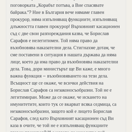
поговорката „Корабът потъва, а Вие спасявате
байрака.“? Ние в България вече нямаме главен
прокурор, няма изпълняващ функциите, изпълняващ
длъжността главен прокурор! Върховният касационен
съд с две свои разпореждания казва, че Борислав
Сарафов е нелегитимен. Той няма право да
възобновява наказателни дела. Стигнахме дотам, че
сме поставени в ситуация в нашата държава да няма
лице, което да има право да възобновява наказателни
дела. Това, дори министърът ще Ви каже, е много
важна функция – възобновяването на тези дела.
Всъщност ще се окаже, че всички действия на
Борислав Сарафов са незаконосъобразни. Той не е
легитимиран. Може да се окаже, че искането на
имунитетите, които тук се вкарват всяка седмица, са
незаконосъобразни, защото кой е лицето Борислав
Сарафов, след като Върховният касационен съд Ви
каза в очите, че той не е изпълняващ функциите