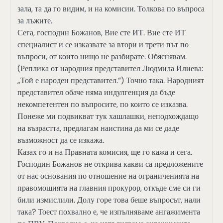
зала, та да го видим, и на комисии. Толкова по въпроса
за лъжите.
Сега, господин Божанов, Вие сте ИТ. Вие сте ИТ
специалист и се изказвате за втори и трети път по
въпроси, от които нищо не разбирате. Обяснявам.
(Реплика от народния представител Людмила Илиева:
„Той е народен представител.“) Точно така. Народният
представител обаче няма индулгенция да бъде
некомпетентен по въпросите, по които се изказва.
Понеже ми подвикват тук хашлашки, неподхождащо
на възрастта, предлагам наистина да ми се даде
възможност да се изкажа.
Казах го и на Правната комисия, ще го кажа и сега.
Господин Божанов не открива какви са предложените
от нас основания по отношение на ограниченията на
правомощията на главния прокурор, откъде сме си ги
били измислили. Долу горе това беше въпросът, нали
така? Тоест похвално е, че изпълняваме ангажимента