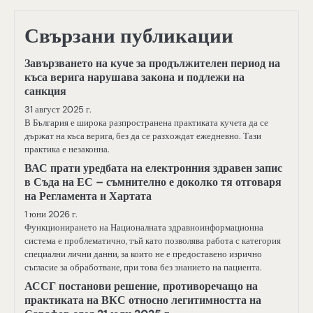
Свързани публикации
Завързването на куче за продължителен период на
къса верига нарушава закона и подлежи на
санкция
31 август 2025 г.
В България е широка разпространена практиката кучета да се
държат на къса верига, без да се разхождат ежедневно. Тази
практика е незаконна.
ВАС прати уредбата на електронния здравен запис
в Съда на ЕС – съмнително е доколко тя отговаря
на Регламента и Хартата
1 юни 2026 г.
Функционирането на Националната здравноинформационна
система е проблематично, тъй като позволява работа с категория
специални лични данни, за които не е предоставено изрично
съгласие за обработване, при това без знанието на пациента.
АССГ постанови решение, противоречащо на
практиката на ВКС относно легитимността на