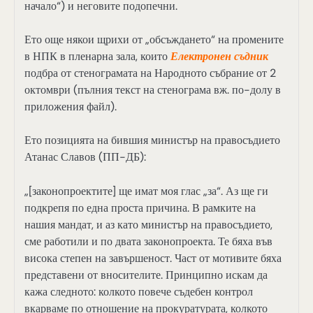
начало“) и неговите подопечни.
Ето още някои щрихи от „обсъждането“ на промените
в НПК в пленарна зала, които
Електронен съдник
подбра от стенограмата на Народното събрание от 2
октомври (пълния текст на стенограма вж. по-долу в
приложения файл).
Ето позицията на бившия министър на правосъдието
Атанас Славов (ПП-ДБ):
„[законопроектите] ще имат моя глас „за“. Аз ще ги
подкрепя по една проста причина. В рамките на
нашия мандат, и аз като министър на правосъдието,
сме работили и по двата законопроекта. Те бяха във
висока степен на завършеност. Част от мотивите бяха
представени от вносителите. Принципно искам да
кажа следното: колкото повече съдебен контрол
вкарваме по отношение на прокуратурата, колкото