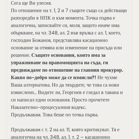
Сега ще Ви улесня.
По отношение на т. 1, 2 и 7 същите също са действащи
разпоредби в НПК и към момента. Точка първа е
аналогична, записвайте си, моля, защото иначе има
объркване, на чл. 348, ал. 2 във връзка с ал. 1, което,
господин Божанов, представлява касационно
основание за отмяна или изменение на присъда или
решение.
Същите основания, които има за
упражняване на правомощията на съда, ги
предвиждаме по отношение на главния прокурор.
Какво по-добро може да се измисли?!
Не чухме
Ваша алтернатива. Но да твърдите, че това са нови
измислени… Видите ли, Георгиев е гледал в тавана и
си написал едни основания. Просто прочетете
Наказателно-процесуалния кодекс.
Продължавам. Това беше по точка първа.
Продължавам с т. 2 на ал. 11, която критикуват. Тя е
аналогична на чл. 348, ал. 1, т. 2 – касационно