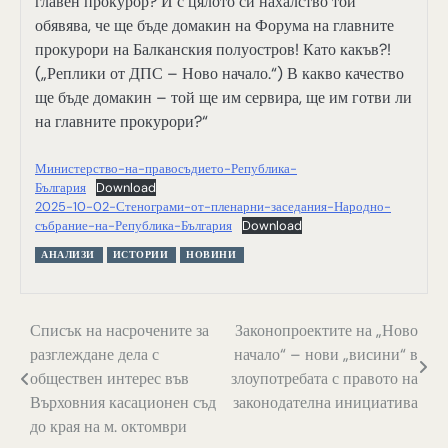
главен прокурор? И с цялото си нахалство той
обявява, че ще бъде домакин на Форума на главните
прокурори на Балканския полуостров! Като какъв?!
(„Реплики от ДПС – Ново начало.“) В какво качество
ще бъде домакин – той ще им сервира, ще им готви ли
на главните прокурори?“
Министерство-на-правосъдието-Република-
България
Download
2025-10-02-Стенограми-от-пленарни-заседания-Народно-
събрание-на-Република-България
Download
АНАЛИЗИ
ИСТОРИИ
НОВИНИ
Навигация
Списък на насрочените за
Законопроектите на „Ново
разглеждане дела с
начало“ – нови „висини“ в
обществен интерес във
злоупотребата с правото на
Върховния касационен съд
законодателна инициатива
до края на м. октомври