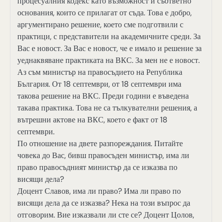
процесуалния кодекс като възможност и съответно
основания, които се прилагат от съда. Това е добро,
аргументирано решение, което сме подготвили с
практици, с представители на академичните среди. За
Вас е новост. За Вас е новост, че е имало и решение за
уеднаквяване практиката на ВКС. За мен не е новост.
Аз съм министър на правосъдието на Република
България. От 18 септември, от 18 септември има
такова решение на ВКС. Преди години е въведена
такава практика. Това не са тълкувателни решения, а
вътрешни актове на ВКС, което е факт от 18
септември.
По отношение на двете разпореждания. Питайте
човека до Вас, бивш правосъден министър, има ли
право правосъдният министър да се изказва по
висящи дела?
Доцент Славов, има ли право? Има ли право по
висящи дела да се изказва? Нека на този въпрос да
отговорим. Вие изказвали ли сте се? Доцент Цолов,