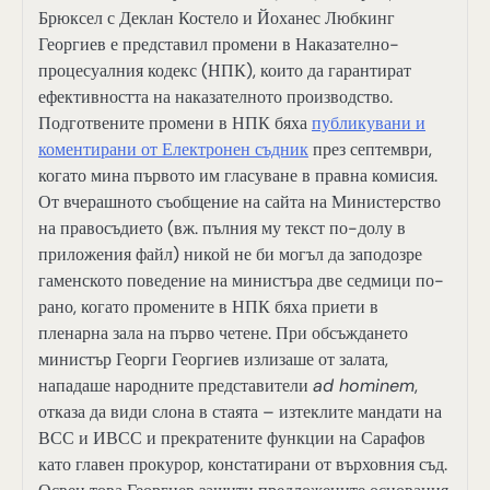
Брюксел с Деклан Костело и Йоханес Любкинг
Георгиев е представил промени в Наказателно-
процесуалния кодекс (НПК), които да гарантират
ефективността на наказателното производство.
Подготвените промени в НПК бяха
публикувани и
коментирани от Електронен съдник
през септември,
когато мина първото им гласуване в правна комисия.
От вчерашното съобщение на сайта на Министерство
на правосъдието (вж. пълния му текст по-долу в
приложения файл) никой не би могъл да заподозре
гаменското поведение на министъра две седмици по-
рано, когато промените в НПК бяха приети в
пленарна зала на първо четене. При обсъждането
министър Георги Георгиев излизаше от залата,
нападаше народните представители
ad hominem
,
отказа да види слона в стаята – изтеклите мандати на
ВСС и ИВСС и прекратените функции на Сарафов
като главен прокурор, констатирани от върховния съд.