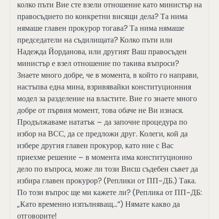
колко пъти Вие сте взели отношение като министър на
правосъдието по конкретни висящи дела? Та нима
нямаше главен прокурор тогава? Та нима нямаше
председатели на съдилищата? Колко пъти или
Надежда Йорданова, или другият Ваш правосъден
министър е взел отношение по такива въпроси?
Знаете много добре, че в момента, в който го направи,
настъпва една мина, взривявайки конституционния
модел за разделение на властите. Вие го знаете много
добре от първия момент, това обаче не Ви изнася.
Продължаваме нататък – да започне процедура по
избор на ВСС, да се предложи друг. Колеги, кой да
избере другия главен прокурор, като ние с Вас
приехме решение – в момента има конституционно
дело по въпроса, може ли този Висш съдебен съвет да
избира главен прокурор? (Реплики от ПП-ДБ.) Така.
По този въпрос ще ми кажете ли? (Реплика от ПП-ДБ:
„Като временно изпълняващ…“) Нямате какво да
отговорите!