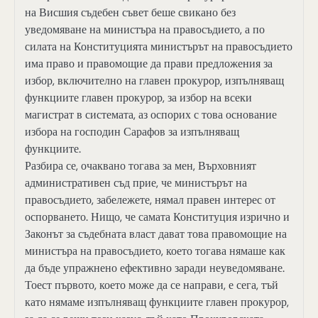
на Висшия съдебен съвет беше свикано без
уведомяване на министъра на правосъдието, а по
силата на Конституцията министърът на правосъдието
има право и правомощие да прави предложения за
избор, включително на главен прокурор, изпълняващ
функциите главен прокурор, за избор на всеки
магистрат в системата, аз оспорих с това основание
избора на господин Сарафов за изпълняващ
функциите.
Разбира се, очаквано тогава за мен, Върховният
административен съд прие, че министърът на
правосъдието, забележете, нямал правен интерес от
оспорването. Нищо, че самата Конституция изрично и
Законът за съдебната власт дават това правомощие на
министъра на правосъдието, което тогава нямаше как
да бъде упражнено ефективно заради неуведомяване.
Тоест първото, което може да се направи, е сега, тъй
като нямаме изпълняващ функциите главен прокурор,