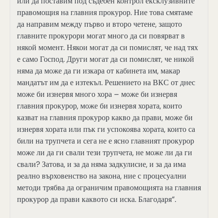
или да поставим под съдебен контрол ексклузивните
правомощия на главния прокурор. Ние това смятаме
да направим между първо и второ четене, защото
главните прокурори могат много да си повярват в
някой момент. Някои могат да си помислят, че над тях
е само Господ. Други могат да си помислят, че никой
няма да може да ги изкара от кабинета им, макар
мандатът им да е изтекъл. Решението на ВКС от днес
може би изнервя много хора – може би изнервя
главния прокурор, може би изнервя хората, които
казват на главния прокурор какво да прави, може би
изнервя хората или пък ги успокоява хората, които са
били на трупчета и сега не е ясно главният прокурор
може ли да ги свали тези трупчета, не може ли да ги
свали? Затова, и за да няма задкулисие, и за да има
реално върховенство на закона, ние с процесуални
методи трябва да ограничим правомощията на главния
прокурор да прави каквото си иска. Благодаря“.