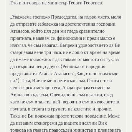
Ето и отговора на министър Георги Георгиев:
„Уважаема госпожо Председател, на първо място, моля
да отправите забележка на достопочтения господин
Атанасов, който цял ден ми гледа сравнително
приятната, надявам се, физиономия и преди малко е
излъгал, че съм избягал. Въпреки удоволствието да Ви
съзерцавам вече три часа, не е лошо от време на време
да имаме възможност да ставаме от мястото си тук, за
да свършим нещо друго. (Реплика от народния
представител Атанас Атанасов: „Защото не знам къде
си.“) Така, Вие не ме знаете къде съм. Стига с тези
ченгесарски методи сега. Аз да пращам есемес на
Атанасов къде съм. Очевидно не съм в залата, след
като не съм в залата, най-вероятно съм в кулоарите, в
групата, в стаята на групата на колегите и прочие.
Така, не Ви подхожда просто такова поведение. Може
да извадим стенограми да видите висял ли Ви е
толкова на главата правосъден министър в пленарната