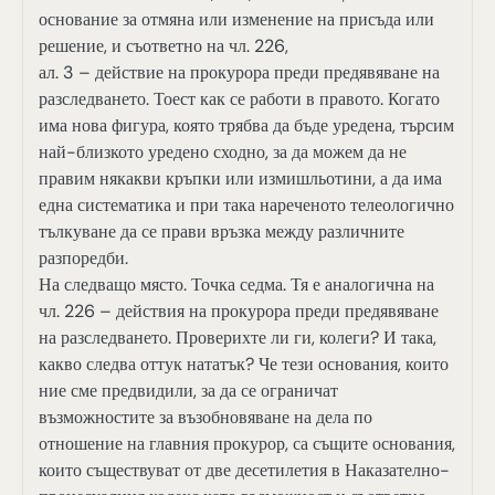
основание за отмяна или изменение на присъда или
решение, и съответно на чл. 226,
ал. 3 – действие на прокурора преди предявяване на
разследването. Тоест как се работи в правото. Когато
има нова фигура, която трябва да бъде уредена, търсим
най-близкото уредено сходно, за да можем да не
правим някакви кръпки или измишльотини, а да има
една систематика и при така нареченото телеологично
тълкуване да се прави връзка между различните
разпоредби.
На следващо място. Точка седма. Тя е аналогична на
чл. 226 – действия на прокурора преди предявяване
на разследването. Проверихте ли ги, колеги? И така,
какво следва оттук нататък? Че тези основания, които
ние сме предвидили, за да се ограничат
възможностите за възобновяване на дела по
отношение на главния прокурор, са същите основания,
които съществуват от две десетилетия в Наказателно-