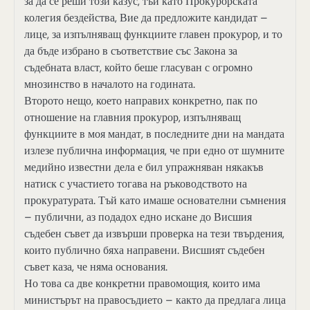
за да се реши този казус, тъй като Прокурорската
колегия бездейства, Вие да предложите кандидат –
лице, за изпълняващ функциите главен прокурор, и то
да бъде избрано в съответствие със Закона за
съдебната власт, който беше гласуван с огромно
мнозинство в началото на годината.
Второто нещо, което направих конкретно, пак по
отношение на главния прокурор, изпълняващ
функциите в моя мандат, в последните дни на мандата
излезе публична информация, че при едно от шумните
медийно известни дела е бил упражняван някакъв
натиск с участието тогава на ръководството на
прокуратурата. Тъй като имаше основателни съмнения
– публични, аз подадох едно искане до Висшия
съдебен съвет да извърши проверка на тези твърдения,
които публично бяха направени. Висшият съдебен
съвет каза, че няма основания.
Но това са две конкретни правомощия, които има
министърът на правосъдието – както да предлага лица