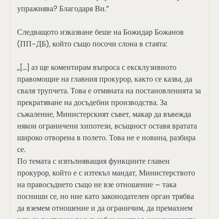
упражнява? Благодаря Ви.“
Следващото изказване беше на Божидар Божанов
(ПП-ДБ), който също посочи слона в стаята:
„[…] аз ще коментирам въпроса с ексклузивното
правомощие на главния прокурор, както се казва, да
сваля трупчета. Това е отмяната на постановленията за
прекратяване на досъдебни производства. За
съжаление, Министерският съвет, макар да въвежда
някои ограничени хипотези, всъщност оставя вратата
широко отворена в полето. Това не е новина, разбира
се.
По темата с изпълняващия функциите главен
прокурор, който е с изтекъл мандат, Министерството
на правосъдието също не взе отношение – така
посниши се, но ние като законодателен орган трябва
да вземем отношение и да ограничим, да премахнем