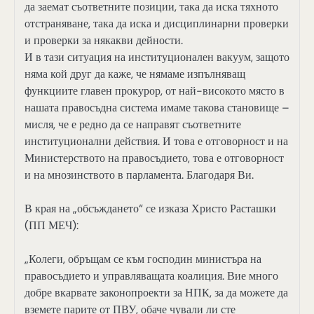
да заемат съответните позиции, така да иска тяхното
отстраняване, така да иска и дисциплинарни проверки
и проверки за някакви дейности.
И в тази ситуация на институционален вакуум, защото
няма кой друг да каже, че нямаме изпълняващ
функциите главен прокурор, от най-високото място в
нашата правосъдна система имаме такова становище –
мисля, че е редно да се направят съответните
институционални действия. И това е отговорност и на
Министерството на правосъдието, това е отговорност
и на мнозинството в парламента. Благодаря Ви.
В края на „обсъждането“ се изказа Христо Расташки
(ПП МЕЧ):
„Колеги, обръщам се към господин министъра на
правосъдието и управляващата коалиция. Вие много
добре вкарвате законопроекти за НПК, за да можете да
вземете парите от ПВУ, обаче чували ли сте