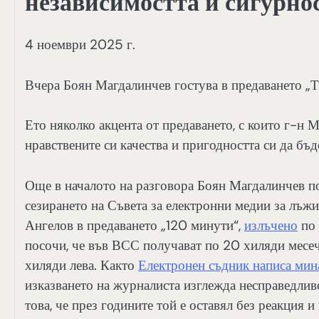
независимостта и сигурно
4 ноември 2025 г.
Вчера Боян Магдалинчев гостува в предаването „
Ето няколко акцента от предаването, с които г-н
нравствените си качества и пригодността си да бъ
Още в началото на разговора Боян Магдалинчев по
сезирането на Съвета за електронни медии за лъж
Ангелов в предаването „120 минути“,
излъчено
по 
посочи, че във ВСС получават по 20 хиляди месечн
хиляди лева. Както
Електронен съдник написа мин
изказването на журналиста изглежда несправедлив
това, че през годините той е оставял без реакция и