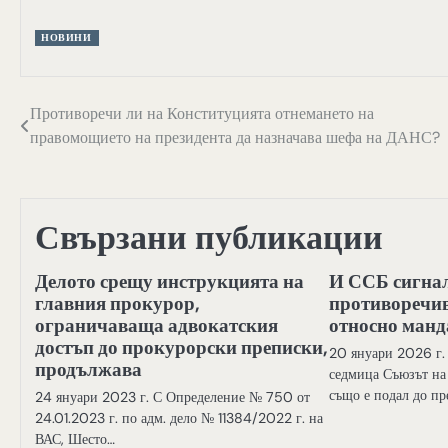
НОВИНИ
Навигация
Противоречи ли на Конституцията отнемането на
правомощието на президента да назначава шефа на ДАНС?
Свързани публикации
Делото срещу инструкцията на
И ССБ сигна
главния прокурор,
противоречив
ограничаваща адвокатския
относно манд
достъп до прокурорски преписки,
20 януари 2026 г.
продължава
седмица Съюзът на
също е подал до пр
24 януари 2023 г. С Определение № 750 от
24.01.2023 г. по адм. дело № 11384/2022 г. на
ВАС, Шесто…