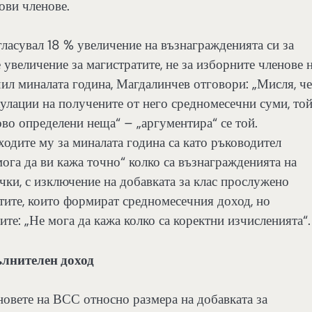
ови членове.
ласувал 18 % увеличение на възнагражденията си за
е увеличение за магистратите, не за изборните членове 
ил миналата година, Магдалинчев отговори: „Мисля, че
кулации на получените от него средномесечни суми, то
ово определени неща“ – „аргументира“ се той.
ходите му за миналата година са като ръководител
га да ви кажа точно“ колко са възнагражденията на
ички, с изключение на добавката за клас прослужено
ите, които формират средномесечния доход, но
те: „Не мога да кажа колко са коректни изчисленията“.
ълнителен доход
новете на ВСС относно размера на добавката за