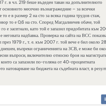
 г. в чл. 219 беше въдеден таван на допълнителното
т основното месечно възнагражедние – за всички
 то е в размер 2 на сто за всяка година трудов стаж,
вор то е 0,6 на сто. Според Магдалинчев обаче, той
 го е засегнало, като той е запазил придобитата към 2
 е неговата надбавка. Проверка на сайта на ВСС показва
през 1979 г., т. е. към 2007 г. той вече е бил около 2
ен днешен, въпреки ограниченията на ЗСВ, е може би ок
ересни въпроси, включително относно броя на магистрат
 които са запазили по-голяма от 40-процентната
то натоварване на бюджета на съдебната власт, в резул