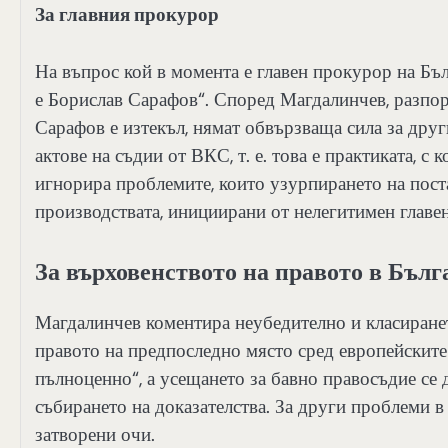
За главния прокурор
На въпрос кой в момента е главен прокурор на Б
е Борислав Сарафов“. Според Магдалинчев, разпор
Сарафов е изтекъл, нямат обвързваща сила за други
актове на съдии от ВКС, т. е. това е практиката, с
игнорира проблемите, които узурпирането на поста
производствата, инициирани от нелегитимен главе
За върховенството на правото в Бълг
Магдалинчев коментира неубедително и класиранет
правото на предпоследно място сред европейските
пълноценно“, а усещането за бавно правосъдие се 
събирането на доказателства. За други проблеми 
затворени очи.