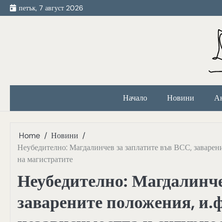
Skip
петък, 7 август 2026
to
content
Начало
Новини
А
Home
Новини
Неубедително: Магдалинчев за заплатите във ВСС, заварени
на магистратите
Неубедително: Магдалинче
заварените положения, и.ф