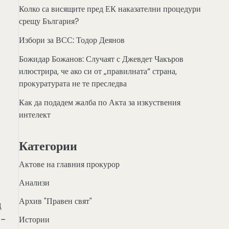
Колко са висящите пред ЕК наказателни процедури
срещу България?
Избори за ВСС: Тодор Деянов
Божидар Божанов: Случаят с Джевдет Чакъров
илюстрира, че ако си от „правилната“ страна,
прокуратурата не те преследва
Как да подадем жалба по Акта за изкуствения
интелект
Категории
Актове на главния прокурор
Анализи
Архив "Правен свят"
д
о-
Истории