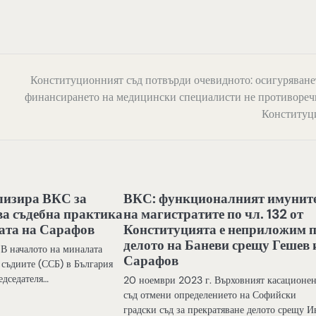
Конституционният съд потвърди очевидното: осигуряване
финансирането на медицински специалисти не противореч
Конституц
лизира ВКС за
ВКС: функционалният имунит
а съдебна практика
на магистратите по чл. 132 от
ата на Сарафов
Конституцията е неприложим 
делото на Баневи срещу Гешев 
 В началото на миналата
Сарафов
 съдиите (ССБ) в България
едседателя…
20 ноември 2023 г. Върховният касационе
съд отмени определението на Софийски
градски съд за прекратяване делото срещу И