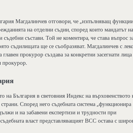
ългария Магдалинчев отговори, че „изпълняващ функци
ежданията на отделни съдии, според които мандатът н
 съдебни състави. Той не коментира, че става въпрос з
 която съдилищата ще се съобразяват. Магдалинчев с лек
 главен прокурор създава за конкретни засегнати лица
н прокурор.
ария
о на България в световния Индекс на върховенството 
 страни. Според него съдебната система „функционира
дължи и на забавени експертизи и трудности при
в съдебната власт представляващият ВСС остава с широ