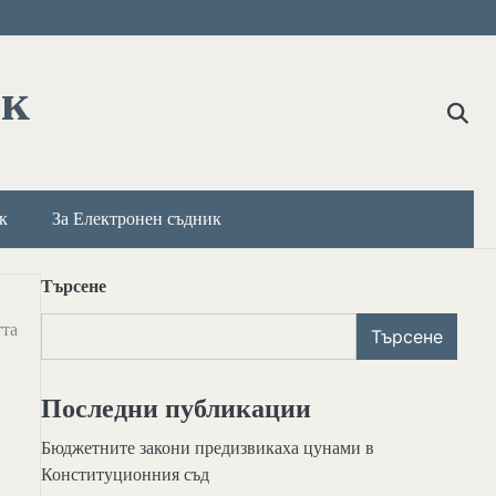
ик
к
За Електронен съдник
Търсене
тта
Търсене
Последни публикации
Бюджетните закони предизвикаха цунами в
Конституционния съд