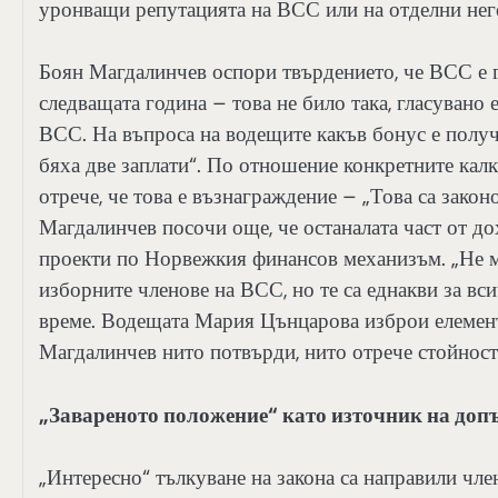
уронващи репутацията на ВСС или на отделни нег
Боян Магдалинчев оспори твърдението, че ВСС е г
следващата година – това не било така, гласувано 
ВСС. На въпроса на водещите какъв бонус е получ
бяха две заплати“. По отношение конкретните кал
отрече, че това е възнаграждение – „Това са закон
Магдалинчев посочи още, че останалата част от до
проекти по Норвежкия финансов механизъм. „Не мо
изборните членове на ВСС, но те са еднакви за вс
време. Водещата Мария Цънцарова изброи елемент
Магдалинчев нито потвърди, нито отрече стойности
„Завареното положение“ като източник на доп
„Интересно“ тълкуване на закона са направили чле