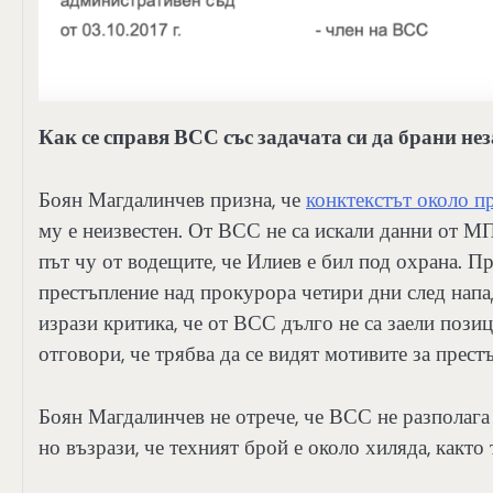
Как се справя ВСС със задачата си да брани не
Боян Магдалинчев призна, че
конктекстът около 
му е неизвестен. От ВСС не са искали данни от М
път чу от водещите, че Илиев е бил под охрана. П
престъпление над прокурора четири дни след напа
изрази критика, че от ВСС дълго не са заели пози
отговори, че трябва да се видят мотивите за прест
Боян Магдалинчев не отрече, че ВСС не разполага
но възрази, че техният брой е около хиляда, какт