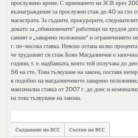
прослужено време. С приемането на ЗСВ през 2007
възнаграждение за прослужен стаж до 40 на сто о
магистрати. За съдиите, прокурорите, следователите
докато за „обикновените“ работещи на трудов дого
самият е „заварено положение“ и ограничението не
г. по-висока ставка. Неясно остана колко процента
че трудовият си стаж Боян Магдалинчев е започнал 
години, т. е. надбавката, която той получава до д
56 на сто. Това тълкуване на закона, поставя инт
в подобно на магдалинчевото заварено положение,
максимална ставка от 2007 г. до днес и номинално
на това тълкуване на закона.