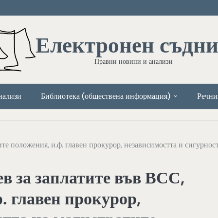
Електронен съдн
Правни новини и анализи
нализи
Библиотека (обществена информация)
Речни
те положения, и.ф. главен прокурор, независимостта и сигурнос
в за заплатите във ВСС,
. главен прокурор,