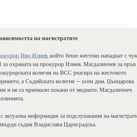
зависимостта на магистратите
прокурор Иво Илиев
, който беше жестоко нападнат с чук
П за охраната на прокурор Илиев. Магдалинчев за пръв
рокурорската колегия на ВСС реагира на жестокото
дението, а Съдийската колегия – осем дни. Цънцарова
ция и не са приемали покани от медиите. Магдаличнеч
ъпленията.
 с актуална информация за подслушвания на магистрати
о твърди съдия Владислава Цариградска.