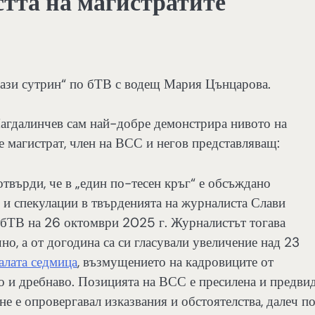
стта на магистратите
Тази сутрин“ по бТВ с водещ Мария Цънцарова.
 Магдалинчев сам най-добре демонстрира нивото на
де магистрат, член на ВСС и негов представляващ:
твърди, че в „един по-тесен кръг“ е обсъждано
и и спекулации в твърденията на журналиста Слави
бТВ на 26 октомври 2025 г. Журналистът тогава
о, а от догодина са си гласували увеличение над 23
алата седмица
, възмущението на кадровиците от
о и дребнаво. Позицията на ВСС е пресилена и предви
 не е опровергавал изказвания и обстоятелства, далеч п