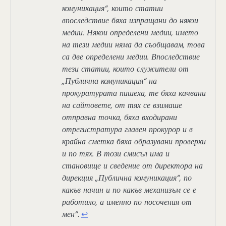
комуникация“, които статии
впоследствие бяха изпращани до някои
медии. Някои определени медии, името
на тези медии няма да съобщавам, това
са две определени медии. Впоследствие
тези статии, които служители от
„Публична комуникация“ на
прокуратурата пишеха, те бяха качвани
на сайтовете, от тях се взимаше
отправна точка, бяха входирани
отрегистратура главен прокурор и в
крайна сметка бяха образувани проверки
и по тях. В този смисъл има и
становище и сведение от директора на
дирекция „Публична комуникация“, по
какъв начин и по какъв механизъм се е
работило, а именно по посочения от
мен“
.
↩︎