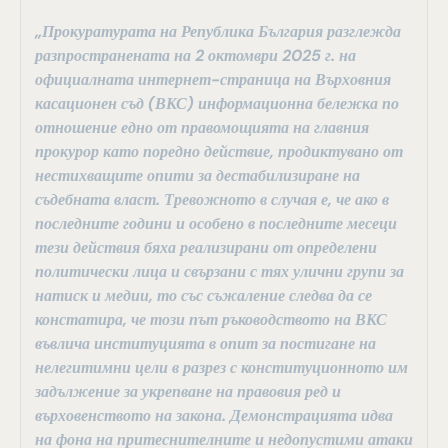
„Прокуратурата на Република България разглежда
разпространената на 2 октомври 2025 г. на
официалната интернет-страница на Върховния
касационен съд (ВКС) информационна бележка по
отношение едно от правомощията на главния
прокурор като поредно действие, продиктувано от
нестихващите опити за дестабилизиране на
съдебната власт. Тревожното в случая е, че ако в
последните години и особено в последните месеци
тези действия бяха реализирани от определени
политически лица и свързани с тях улични групи за
натиск и медии, то със съжаление следва да се
констатира, че този път ръководството на ВКС
въвлича институцията в опит за постигане на
нелегитимни цели в разрез с конституционното им
задължение за укрепване на правовия ред и
върховенството на закона. Демонстрацията идва
на фона на притеснителните и недопустими атаки