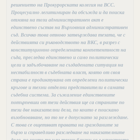
решението на Прокурорската колегия на ВСС.
Процесуално легитимиран да обсъжда и да поиска
отмяна на този административен акт е
единствено състав на Върховния административен
съд. Всичко това отново затвърждава тезата, че с
действията си ръководството на ВКС, в разрез с
конституционно определената компетентност на
съда, преследва единствено и само политически
цели и задълбочаване на създадената ситуация на
нестабилност в съдебната власт, която от своя
страна е продиктувана от определени политически
кръгове и техни отделни представители в самата
съдебна система. За съжаление единствените
потърпевши от тези действия ще са страните по
тези две наказателни дела, по които е поискано
възобновяване, но то не е допуснато за разглеждане.
С това се ощетяват правата на гражданите за
бързо и справедливо разследване на наказателните
дела, по които те или техни близки са в качеството