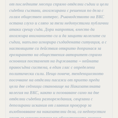
от последните месеци спрямо отделни съдии и цели
съдебни състави, ангажирани с решения по дела с
голям обществен интерес. Ръководството на ВКС
остана глухо и сляпо за тези недопустими публични
атаки срещу съда. Дори напротив, вместо да
ангажира вниманието си и да защити колегите си
съдии, напълно игнорира създадената ситуация, а с
настоящите си действия открито допринася за
ерозирането на обществения авторитет спрямо
основния постамент на държавата – нейната
правосъдна система, в един глас с определени
политически сили. Нещо повече, тенденциозното
посочване на отделни пасажи от прието преди
цели две седмици становище на Наказателната
колегия на ВКС, както и позоваване само на две
отделни съдебни разпореждания, свързани с
депозирани искания от главния прокурор за
възобновяване на наказателни дела, са недопустим
опит за манипулиране на общественото мнение.