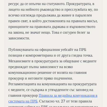
ресурс да се опълчи на статуквото. Прокуратурата, в
лицето на нейното ръководство и пресслужбата му, по
всичко изглежда продължава да живее в паралелен
правен свят, в който достиженията на правната мисъл,
принципите на правовата държава и върховенството
на закона, не значат нещо. Това е сигурен белег за
зависимости.
Публикуваната на официалния уебсайт на ПРБ
позиция е компрометирана и от друга гледна точка.
Механизмите в прокуратурата за общуване с медиите
предвиждат пълна зависимост на всяко
комуникационно решение от волята на главния
прокурор и неговите пряко подчинени.
Регламентацията на комуникацията на прокуратурата
с медиите, се съдържа в утвърдените със заповед на
главния прокурор
Правила за медийна комуникация в
системата на ПРБ
. Съгласно чл. 27 от тези правила
интернет сайтът на ПРБ се поддържа от говорителя на