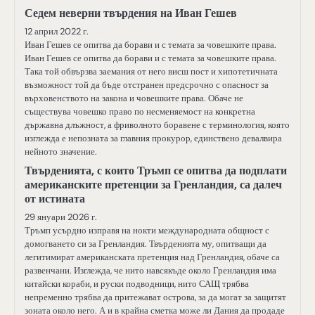
Седем неверни твърдения на Иван Гешев
12 април 2022 г.
Иван Гешев се опитва да борави и с темата за човешките права.
Иван Гешев се опитва да борави и с темата за човешките права.
Така той обвързва заемания от него висш пост и хипотетичната
възможност той да бъде отстранен предсрочно с опасност за
върховенството на закона и човешките права. Обаче не
съществува човешко право по несменяемост на конкретна
държавна длъжност, а фриволното боравене с терминология, която
изглежда е непозната за главния прокурор, единствено девалвира
нейното значение.
Твърденията, с които Тръмп се опитва да подплати
американските претенции за Гренландия, са далеч
от истината
29 януари 2026 г.
Тръмп усърдно изправя на нокти международната общност с
домогването си за Гренландия. Твърденията му, опитващи да
легитимират американската претенция над Гренландия, обаче са
развенчани. Изглежда, че нито навсякъде около Гренландия има
китайски кораби, и руски подводници, нито САЩ трябва
непременно трябва да притежават острова, за да могат за защитят
зоната около него. А и в крайна сметка може ли Дания да продаде