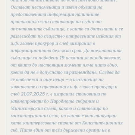
Остават неспоменати и извън обхвата на
предоставената информация наличните
противоположни становища на съдии от
апелативните съдилища, с които са допуснати и се
разглеждат по същество отправените искания от
и.ф. главен прокурор и след визирания в
информационната бележка срок. До апелативните
съдилища са подадени 19 искания за възобновяване,
от които до настоящия момент няма нито едно,
което да не е допуснато за разглеждане. Следва да
се отбележи и още нещо – в изпълнение на
законовите си правомощия и.ф. главен прокурор и
след 21.07.2025 г. е изпращал становища по
законопроекти до Народното събрание и
Министерския съвет, както и становища по
конституционни дела, по които е конституиран
като заинтересована страна от Конституционния
съд. Нито един от тези държавни органи не е