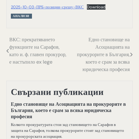
2025-10-03-ПРБ-позиция-срещу-ВКС
Download
АНАЛИЗИ
Навигация
ВКС: прекратяването
Едно становище на
функциите на Сарафов,
Асоциацията на
като и. ф. главен прокурор,
прокурорите в България,
е настъпило ex lege
което е срам за всяка
юридическа професия
Свързани публикации
Едно становище на Асоциацията на прокурорите в
България, което е срам за всяка юридическа
професия
Колкото прокуратурата стои зад становището на Сарафов в
защита на Сарафов, толкова прокурорите стоят зад становището
на прокурорската асоциация.