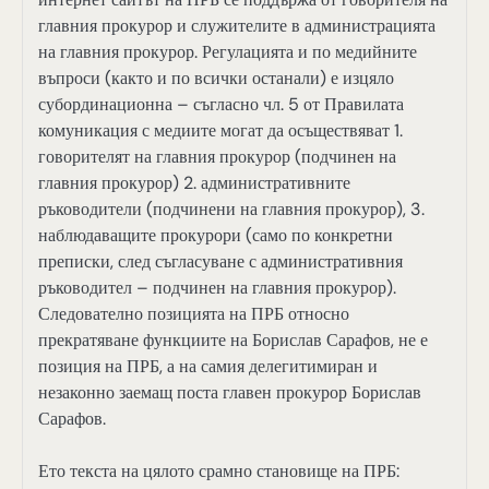
главния прокурор и служителите в администрацията
на главния прокурор. Регулацията и по медийните
въпроси (както и по всички останали) е изцяло
субординационна – съгласно чл. 5 от Правилата
комуникация с медиите могат да осъществяват 1.
говорителят на главния прокурор (подчинен на
главния прокурор) 2. административните
ръководители (подчинени на главния прокурор), 3.
наблюдаващите прокурори (само по конкретни
преписки, след съгласуване с административния
ръководител – подчинен на главния прокурор).
Следователно позицията на ПРБ относно
прекратяване функциите на Борислав Сарафов, не е
позиция на ПРБ, а на самия делегитимиран и
незаконно заемащ поста главен прокурор Борислав
Сарафов.
Ето текста на цялото срамно становище на ПРБ: