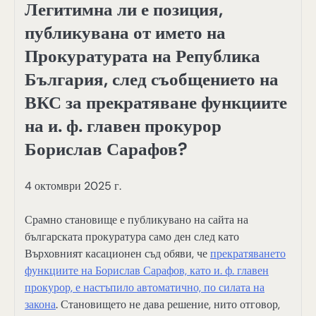
Легитимна ли е позиция,
публикувана от името на
Прокуратурата на Република
България, след съобщението на
ВКС за прекратяване функциите
на и. ф. главен прокурор
Борислав Сарафов?
4 октомври 2025 г.
Срамно становище е публикувано на сайта на
българската прокуратура само ден след като
Върховният касационен съд обяви, че
прекратяването
функциите на Борислав Сарафов, като и. ф. главен
прокурор, е настъпило автоматично, по силата на
закона
. Становището не дава решение, нито отговор,