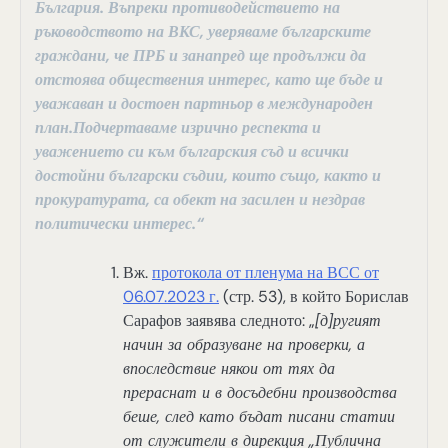
България. Въпреки противодействието на
ръководството на ВКС, уверяваме българските
граждани, че ПРБ и занапред ще продължи да
отстоява обществения интерес, като ще бъде и
уважаван и достоен партньор в международен
план.Подчертаваме изрично респекта и
уважението си към българския съд и всички
достойни български съдии, които също, както и
прокуратурата, са обект на засилен и нездрав
политически интерес.“
Вж.
протокола от пленума на ВСС от
06.07.2023 г.
(стр. 53), в който Борислав
Сарафов заявява следното: „
[д]ругият
начин за образуване на проверки, а
впоследствие някои от тях да
прераснат и в досъдебни производства
беше, след като бъдат писани статии
от служители в дирекция „Публична