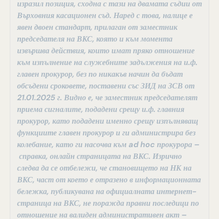
изразил позиция, сходна с тази на двамата съдии от
Върховния касационен съд. Наред с това, налице е
явен двоен стандарт, прилаган от заместник
председателя на ВКС, която и към момента
извършва действия, които имат пряко отношение
към изпълнение на служебните задължения на и.ф.
главен прокурор, без по никакъв начин да бъдат
обсъдени сроковете, поставени със ЗИД на ЗСВ от
21.01.2025 г. Видно е, че заместник председателят
приема сигналите, подадени срещу и.ф. главния
прокурор, като подадени именно срещу изпълняващ
функциите главен прокурор и ги администрира без
колебание, като ги насочва към ad hoc прокурора –
справка, онлайн страницата на ВКС. Изрично
следва да се отбележи, че становището на НК на
ВКС, част от което е отразено в информационната
бележка, публикувана на официалната интернет-
страница на ВКС, не поражда правни последици по
отношение на валиден административен акт –