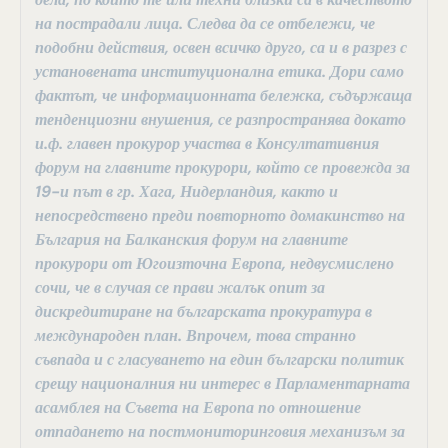
на пострадали лица. Следва да се отбележи, че
подобни действия, освен всичко друго, са и в разрез с
установената институционална етика. Дори само
фактът, че информационната бележка, съдържаща
тенденциозни внушения, се разпространява докато
и.ф. главен прокурор участва в Консултативния
форум на главните прокурори, който се провежда за
19-и път в гр. Хага, Нидерландия, както и
непосредствено преди повторното домакинство на
България на Балканския форум на главните
прокурори от Югоизточна Европа, недвусмислено
сочи, че в случая се прави жалък опит за
дискредитиране на българската прокуратура в
международен план. Впрочем, това странно
съвпада и с гласуването на един български политик
срещу националния ни интерес в Парламентарната
асамблея на Съвета на Европа по отношение
отпадането на постмониторинговия механизъм за