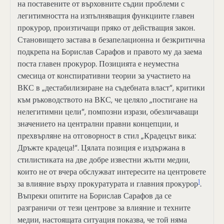
на поставените от върховните съдии проблеми с
легитимността на изпълняващия функциите главен
прокурор, произтичащи пряко от действащия закон.
Становището застава в безапелационна и безкритична
подкрепа на Борислав Сарафов и правото му да заема
поста главен прокурор. Позицията е неуместна
смесица от конспиративни теории за участието на
ВКС в „дестабилизиране на съдебната власт“, критики
към ръководството на ВКС, че целяло „постигане на
нелегитимни цели“, помпозни изрази, обезличаващи
значението на централни правни концепции, и
прехвърляне на отговорност в стил „Крадецът вика:
Дръжте крадеца!“. Цялата позиция е издържана в
стилистиката на две добре известни жълти медии,
които не от вчера обслужват интересите на центровете
1
за влияние върху прокуратурата и главния прокурор
.
Въпреки опитите на Борислав Сарафов да се
разграничи от тези центрове за влияние и техните
медии, настоящата ситуация показва, че той няма