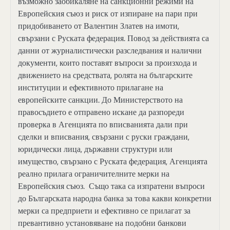
възможно заобикаляне на санкционни режими на
Европейския съюз и риск от изпиране на пари при
придобиването от Валентин Златев на имоти,
свързани с Руската федерация. Повод за действията са
данни от журналистически разследвания и налични
документи, които поставят въпроси за произхода и
движението на средствата, ролята на българските
институции и ефективното прилагане на
европейските санкции. До Министерството на
правосъдието е отправено искане да разпореди
проверка в Агенцията по вписванията дали при
сделки и вписвания, свързани с руски граждани,
юридически лица, държавни структури или
имущество, свързано с Руската федерация, Агенцията
реално прилага ограничителните мерки на
Европейския съюз. Също така са изпратени въпроси
до Българската народна банка за това какви конкретни
мерки са предприети и ефективно се прилагат за
превантивно установяване на подобни банкови