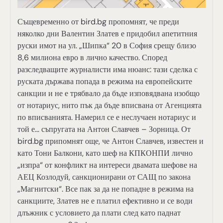
Същевременно от bird.bg пропомнят, че преди
няколко дни Валентин Златев е придобил апетитния
руски имот на ул. „Шипка“ 20 в София срещу близо
8,6 милиона евро в лично качество. Според
разследващите журналисти има нюанс: тази сделка с
руската държава попада в режима на европейските
санкции и не е трябвало да бъде изповядвана изобщо
от нотариус, нито пък да бъде вписвана от Агенцията
по вписванията. Намерил се е неслучаен нотариус и
той е… съпругата на Антон Славчев – Зорница. От
bird.bg припомнят още, че Антон Славчев, известен и
като Тони Балкони, като шеф на КПКОНПИ лично
„изпра“ от конфликт на интереси двамата шефове на
АЕЦ Козлодуй, санкционирани от САЩ по закона
„Магнитски“. Все пак за да не попадне в режима на
санкциите, Златев не е платил ефективно и се води
длъжник с условието да плати след като паднат