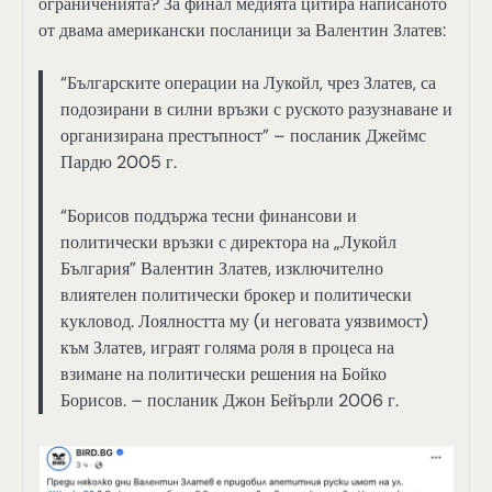
ограниченията? За финал медията цитира написаното
от двама американски посланици за Валентин Златев:
“Българските операции на Лукойл, чрез Златев, са
подозирани в силни връзки с руското разузнаване и
организирана престъпност” – посланик Джеймс
Пардю 2005 г.
“Борисов поддържа тесни финансови и
политически връзки с директора на „Лукойл
България” Валентин Златев, изключително
влиятелен политически брокер и политически
кукловод. Лоялността му (и неговата уязвимост)
към Златев, играят голяма роля в процеса на
взимане на политически решения на Бойко
Борисов. – посланик Джон Бейърли 2006 г.