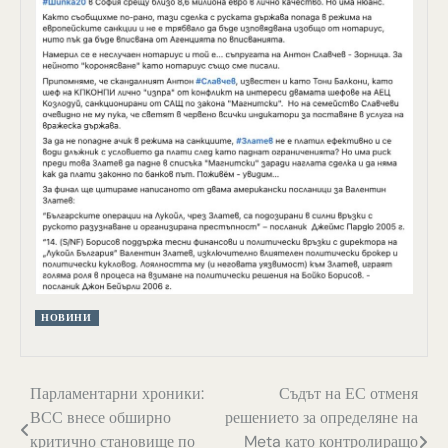
НОВИНИ
Навигация
Парламентарни хроники:
Съдът на ЕС отменя
ВСС внесе обширно
решението за определяне на
критично становище по
Meta като контролиращо