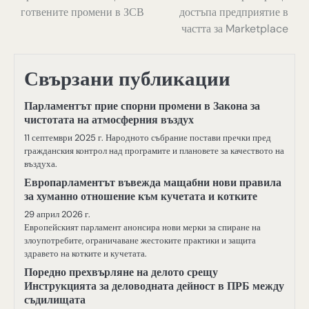
готвените промени в ЗСВ
достъпа предприятие в
частта за Marketplace
Свързани публикации
Парламентът прие спорни промени в Закона за
чистотата на атмосферния въздух
11 септември 2025 г. Народното събрание постави пречки пред
гражданския контрол над програмите и плановете за качеството на
въздуха.
Европарламентът въвежда мащабни нови правила
за хуманно отношение към кучетата и котките
29 април 2026 г.
Европейският парламент анонсира нови мерки за спиране на
злоупотребите, ограничаване жестоките практики и защита
здравето на котките и кучетата.
Поредно прехвърляне на делото срещу
Инструкцията за деловодната дейност в ПРБ между
съдилищата