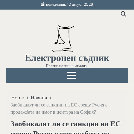
Skip
понеделник, 10 август 2026
to
content
Електронен съдник
Правни новини и анализи
Home
Новини
Заобикалят ли се санкции на ЕС срещу Русия с
продажбата на имот в центъра на София?
Заобикалят ли се санкции на ЕС
срещу Русия с продажбата на