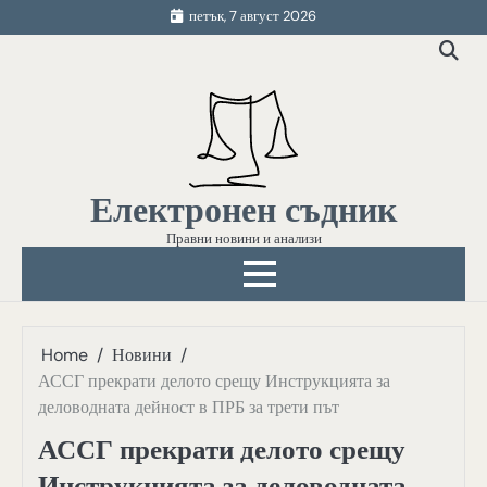
Skip
петък, 7 август 2026
to
content
Електронен съдник
Правни новини и анализи
Home
Новини
АССГ прекрати делото срещу Инструкцията за
деловодната дейност в ПРБ за трети път
АССГ прекрати делото срещу
Инструкцията за деловодната