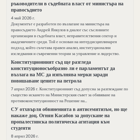
ръководители в съдебната власт от министъра на
правосъдието
4 май 2026 г.
Документът е разработен по възлагане на министъра на
правосъдието Андрей Янкулов в диалог със съсловните
организации в съдебната власт, неправителствения сектор и
академичните среди. Той е основан на интердисциплинарен
подход, който съчетава правен анализ, институционални
изследвания и съвременни теории за управление и лидерство.
Конституционният съд ще разгледа
конституционосъобразно ли е парламентът да
възлага на МС да изпълнява мерки заради
повишаване цените на петрола
7 април 2026 г. Конституционният съд допусна за разглеждане по
същество искането на Министерския съвет за обявяване на
противоконституционност на Решение на…
СУ отхвърля обвиненията в антисемитизъм, но ще
накаже доц. Огнян Касабов за допускане на
пропалестинска политическа агитация към
студенти
8 април 2026 г.