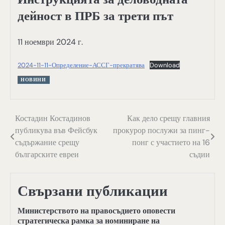
дейност в ПРБ за трети път
11 ноември 2024 г.
2024-11-11-Определение-АССГ-прекратява
Download
НОВИНИ
Навигация
Костадин Костадинов
Как дело срещу главния
публикува във Фейсбук
прокурор послужи за пинг-
съдържание срещу
понг с участието на 16
българските евреи
съдии
Свързани публикации
Министерството на правосъдието оповести
стратегическа рамка за номиниране на