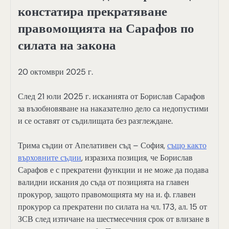
констатира прекратяване
правомощията на Сарафов по
силата на закона
20 октомври 2025 г.
След 21 юли 2025 г. исканията от Борислав Сарафов
за възобновяване на наказателно дело са недопустими
и се оставят от съдилищата без разглеждане.
Трима съдии от Апелативен съд – София,
също както
върховните съдии
, изразиха позиция, че Борислав
Сарафов е с прекратени функции и не може да подава
валидни искания до съда от позицията на главен
прокурор, защото правомощията му на и. ф. главен
прокурор са прекратени по силата на чл. 173, ал. 15 от
ЗСВ след изтичане на шестмесечния срок от влизане в