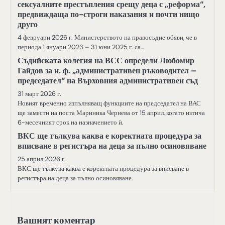
сексуалните престъпления срещу деца с „реформа“,
предвиждаща по-строги наказания и почти нищо
друго
4 февруари 2026 г. Министерството на правосъдие обяви, че в
периода 1 януари 2023 – 31 юни 2025 г. са…
Съдийската колегия на ВСС определи Любомир
Гайдов за и. ф. „административен ръководител –
председател“ на Върховния административен съд
31 март 2026 г.
Новият временно изпълняващ функциите на председател на ВАС
ще замести на поста Мариника Чернева от 15 април, когато изтича
6-месечният срок на назначението ѝ.
ВКС ще тълкува каква е коректната процедура за
вписване в регистъра на деца за пълно осиновяване
25 април 2026 г.
ВКС ще тълкува каква е коректната процедура за вписване в
регистъра на деца за пълно осиновяване.
Вашият коментар