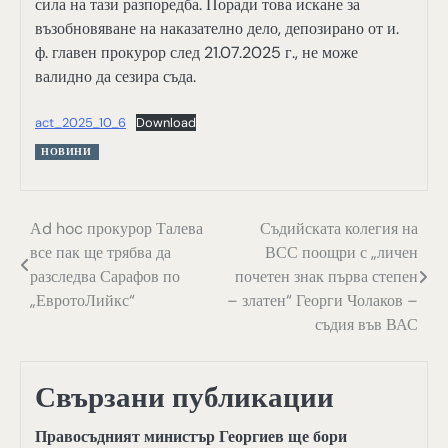
сила на тази разпоредба. Поради това искане за
възобновяване на наказателно дело, депозирано от и.
ф. главен прокурор след 21.07.2025 г., не може
валидно да сезира съда.
act_2025_10_6
Download
НОВИНИ
Навигация
Аd hoc прокурор Талева
Съдийската колегия на
все пак ще трябва да
ВСС поощри с „личен
разследва Сарафов по
почетен знак първа степен
„ЕвротоЛийкс“
– златен“ Георги Чолаков –
съдия във ВАС
Свързани публикации
Правосъдният министър Георгиев ще бори