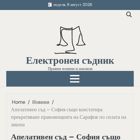
Skip
неделя, 9 август 2026
to
content
Електронен съдник
Правни новини и анализи
Home
Новини
Апелативен съд – София също констатира
прекратяване правомощията на Сарафов по силата на
закона
Апелативен съд – София също