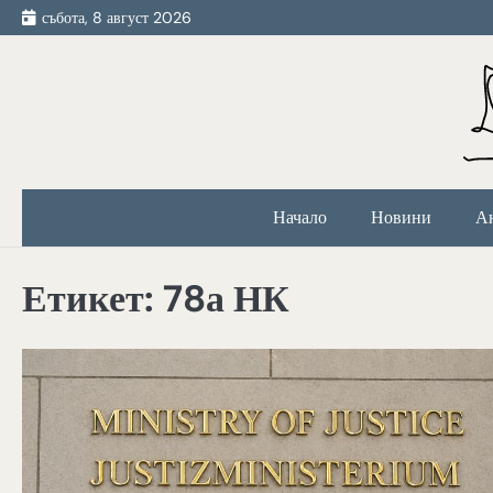
Skip
събота, 8 август 2026
to
content
Начало
Новини
А
Етикет:
78а НК