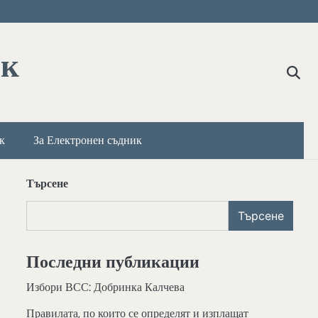
ик
к
За Електронен съдник
Търсене
Търсене
Последни публикации
Избори ВСС: Добринка Калчева
Правилата, по които се определят и изплащат