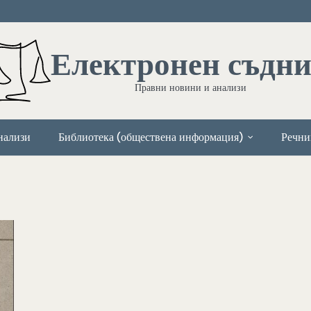
Електронен съдн
Правни новини и анализи
нализи
Библиотека (обществена информация)
Речни