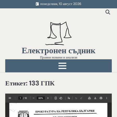
Skip
понеделник, 10 август 2026
to
content
Електронен съдник
Правни новини и анализи
Етикет:
133 ГПК