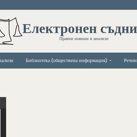
Електронен съдн
Правни новини и анализи
нализи
Библиотека (обществена информация)
Речни