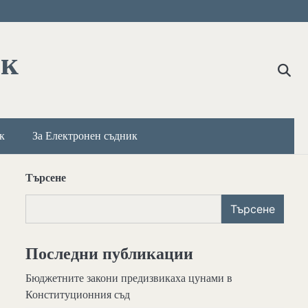
ик
к
За Електронен съдник
Търсене
Търсене
Последни публикации
Бюджетните закони предизвикаха цунами в
Конституционния съд