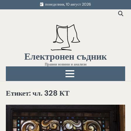
Skip
понеделник, 10 август 2026
to
content
Електронен съдник
Правни новини и анализи
Етикет:
чл. 328 КТ