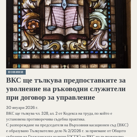
НОВИНИ
ВКС ще тълкува предпоставките за
уволнение на ръководни служители
при договор за управление
30 януари 2026 г.
ВКС ще тълкува чл. 328, ал. 2 от Кодекса на труда, по който е
установена противоречива съдебна практика.
С разпореждане на председателя на Върховния касационен съд (ВКС)
е образувано Тълкувателно дело № 2/2026 г. за приемане от Общото
събрание на Гражданската колегия (ОСГК) на ВКС на тълкувателно