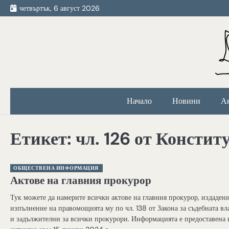
Skip
четвъртък, 6 август 2026
to
content
Начало
Новини
А
Етикет:
чл. 126 от Констит
ОБЩЕСТВЕНА ИНФОРМАЦИЯ
Актове на главния прокурор
Тук можете да намерите всички актове на главния прокурор, издаден
изпълнение на правомощията му по чл. 138 от Закона за съдебната вл
и задължителни за всички прокурори. Информацията е предоставена 