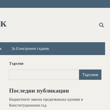
ик
к
За Електронен съдник
Търсене
Търсене
Последни публикации
Бюджетните закони предизвикаха цунами в
Конституционния съд