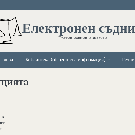
Електронен съдн
Правни новини и анализи
нализи
Библиотека (обществена информация)
Речни
уцията
и в
аст
и