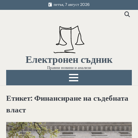
Skip
петък, 7 август 2026
to
content
Електронен съдник
Правни новини и анализи
Етикет:
Финансиране на съдебната
власт