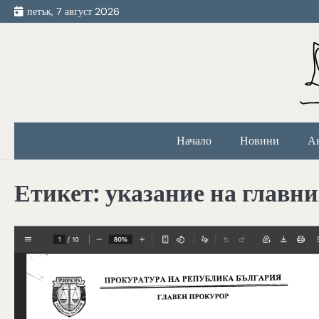
Skip
петък, 7 август 2026
to
content
Начало
Новини
А
Етикет:
указание на главн