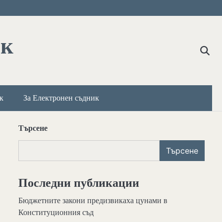
ик
к
За Електронен съдник
Търсене
Търсене
Последни публикации
Бюджетните закони предизвикаха цунами в
Конституционния съд