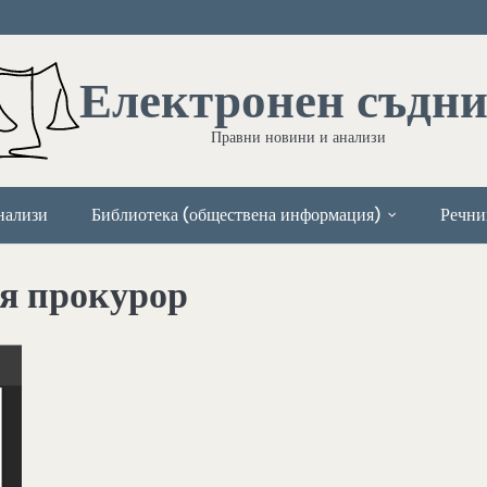
Електронен съдн
Правни новини и анализи
нализи
Библиотека (обществена информация)
Речни
ия прокурор