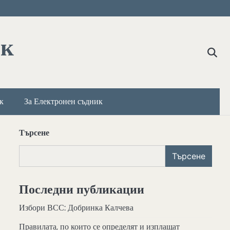
ик
к
За Електронен съдник
Търсене
Търсене
Последни публикации
Избори ВСС: Добринка Калчева
Правилата, по които се определят и изплащат