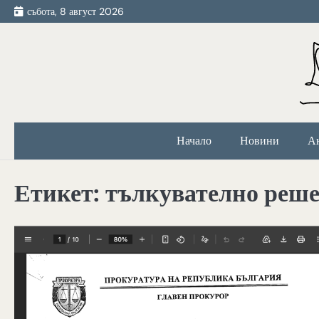
Skip
събота, 8 август 2026
to
content
Начало
Новини
А
Етикет:
тълкувателно реш