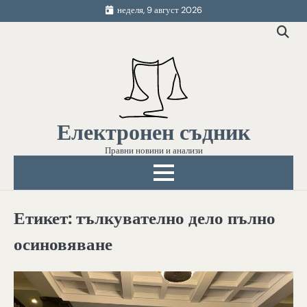
Skip
неделя, 9 август 2026
to
content
Електронен съдник
Правни новини и анализи
Етикет:
тълкувателно дело пълно
осиновяване