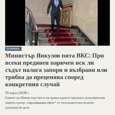
НОВИНИ
Министър Янкулов пита ВКС: При
всеки предявен паричен иск ли
съдът налага запори и възбрани или
трябва да преценява според
конкретния случай
25 април 2026 г.
Екипът на Министерството на правосъдието предлага допълнителна
защита срещу „смразяващия ефект“ от неоснователно водени
граждански дела.