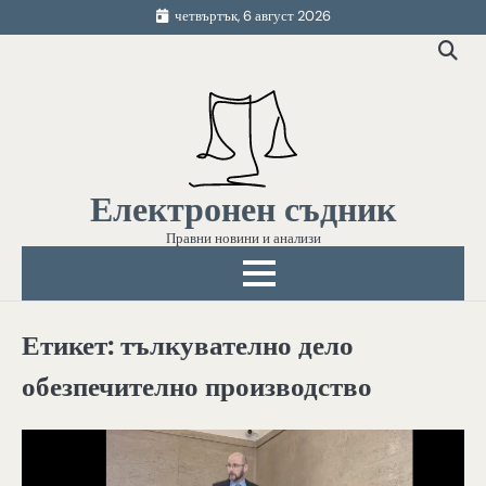
Skip
четвъртък, 6 август 2026
to
content
Електронен съдник
Правни новини и анализи
Етикет:
тълкувателно дело
обезпечително производство