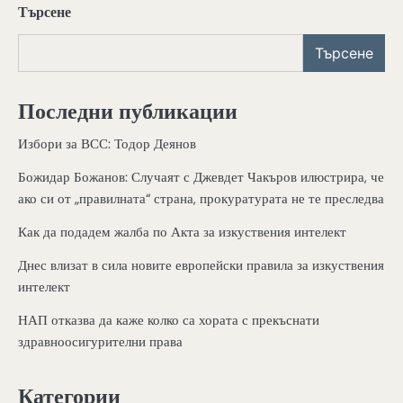
Търсене
Търсене
Последни публикации
Избори за ВСС: Тодор Деянов
Божидар Божанов: Случаят с Джевдет Чакъров илюстрира, че
ако си от „правилната“ страна, прокуратурата не те преследва
Как да подадем жалба по Акта за изкуствения интелект
Днес влизат в сила новите европейски правила за изкуствения
интелект
НАП отказва да каже колко са хората с прекъснати
здравноосигурителни права
Категории