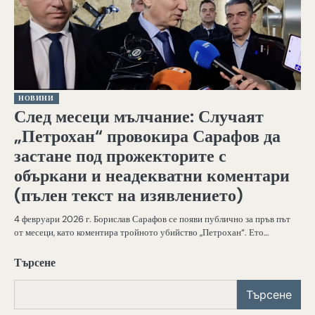
НОВИНИ
След месеци мълчание: Случаят
„Петрохан“ провокира Сарафов да
застане под прожекторите с
объркани и неадекватни коментари
(пълен текст на изявлението)
4 февруари 2026 г. Борислав Сарафов се появи публично за пръв път
от месеци, като коментира тройното убийство „Петрохан“. Ето…
Търсене
Търсене