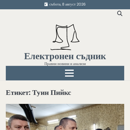
Skip
събота, 8 август 2026
to
content
Електронен съдник
Правни новини и анализи
Етикет:
Туин Пийкс