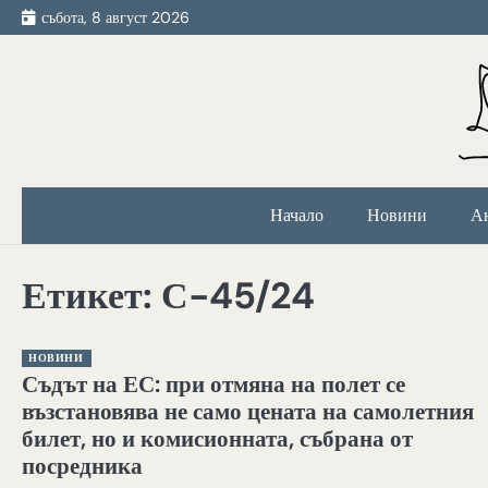
Skip
събота, 8 август 2026
to
content
Начало
Новини
А
Етикет:
С-45/24
НОВИНИ
Съдът на ЕС: при отмяна на полет се
възстановява не само цената на самолетния
билет, но и комисионната, събрана от
посредника