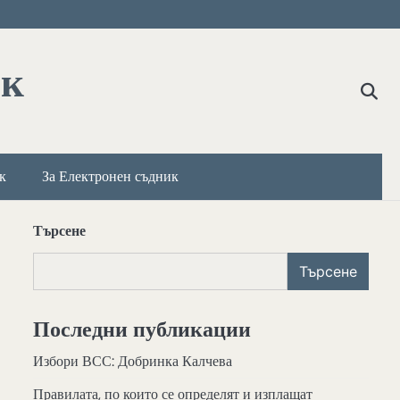
ик
к
За Електронен съдник
Търсене
Търсене
Последни публикации
Избори ВСС: Добринка Калчева
Правилата, по които се определят и изплащат