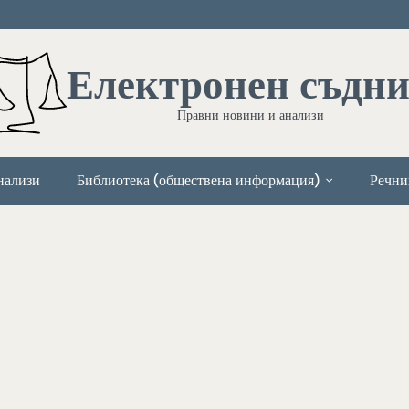
Електронен съдн
Правни новини и анализи
нализи
Библиотека (обществена информация)
Речни