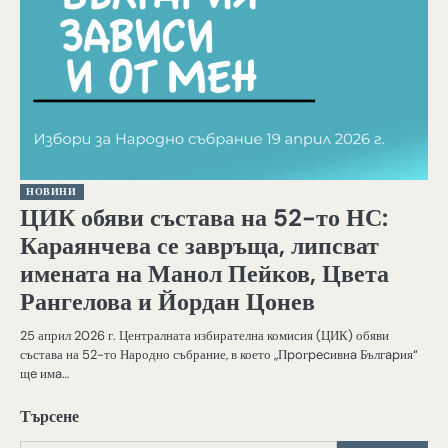
НОВИНИ
ЦИК обяви състава на 52-то НС:
Караянчева се завръща, липсват
имената на Манол Пейков, Цвета
Рангелова и Йордан Цонев
25 април 2026 г. Централната избирателна комисия (ЦИК) обяви
състава на 52-то Народно събрание, в което „Πpoгpecивнa Бългapия“
щe имa…
Търсене