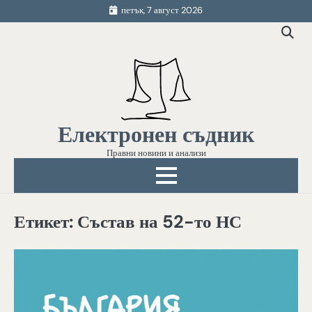
Skip
петък, 7 август 2026
to
content
Електронен съдник
Правни новини и анализи
Етикет:
Състав на 52-то НС