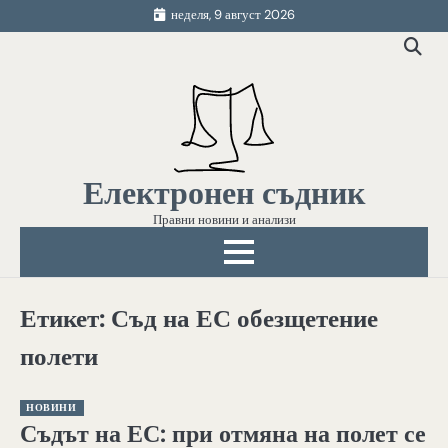
Skip
неделя, 9 август 2026
to
content
Електронен съдник
Правни новини и анализи
Етикет:
Съд на ЕС обезщетение
полети
НОВИНИ
Съдът на ЕС: при отмяна на полет се