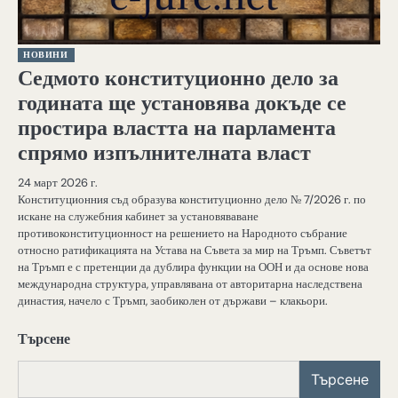
НОВИНИ
Седмото конституционно дело за
годината ще установява докъде се
простира властта на парламента
спрямо изпълнителната власт
24 март 2026 г.
Конституционния съд образува конституционно дело № 7/2026 г. по
искане на служебния кабинет за установяваване
противоконституционност на решението на Народното събрание
относно ратификацията на Устава на Съвета за мир на Тръмп. Съветът
на Тръмп е с претенции да дублира функции на ООН и да основе нова
международна структура, управлявана от авторитарна наследствена
династия, начело с Тръмп, заобиколен от държави – клакьори.
Търсене
Търсене