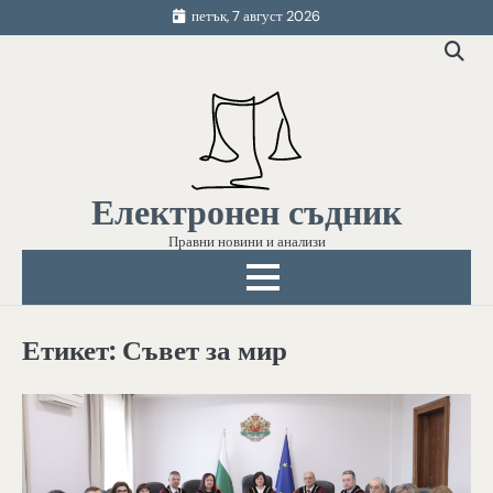
Skip
петък, 7 август 2026
to
content
Електронен съдник
Правни новини и анализи
Етикет:
Съвет за мир