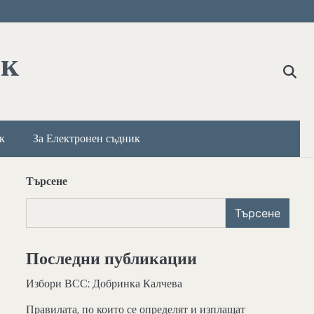
ик
к
За Електронен съдник
Търсене
Търсене
Последни публикации
Избори ВСС: Добринка Калчева
Правилата, по които се определят и изплащат