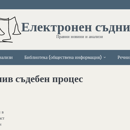
Електронен съдн
Правни новини и анализи
нализи
Библиотека (обществена информация)
Речни
лив съдебен процес
и в
аст
и