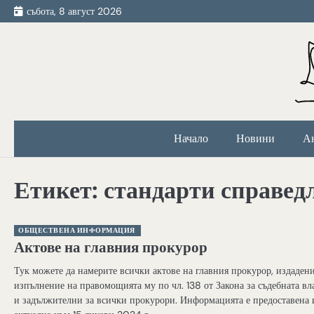
Skip
събота, 8 август 2026
to
content
Начало
Новини
А
Етикет:
стандарти справед
ОБЩЕСТВЕНА ИНФОРМАЦИЯ
Актове на главния прокурор
Тук можете да намерите всички актове на главния прокурор, издаден
изпълнение на правомощията му по чл. 138 от Закона за съдебната вл
и задължителни за всички прокурори. Информацията е предоставена 