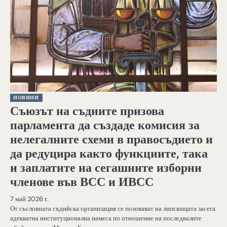
НОВИНИ
Съюзът на съдиите призова
парламента да създаде комисия за
нелегалните схеми в правосъдието и
да редуцира както функциите, така
и заплатите на сегашните изборни
членове във ВСС и ИВСС
7 май 2026 г.
От съсловната съдийска организация се позовават на липсващата засега
адекватна институционална намеса по отношение на последвалите