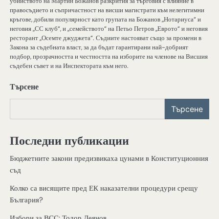
убийството на Мартин Божанов разкрития за търговия с влияние в
правосъдието и съпричастност на висши магистрати към нелегитимни
кръгове, добили популярност като групата на Божанов „Нотариуса“ и
неговия „СС клуб“, и „семейството“ на Петьо Петров „Еврото“ и неговия
ресторант „Осемте джуджета“. Съдиите настояват също за промени в
Закона за съдебната власт, за да бъдат гарантирани най-добрият
подбор, прозрачността и честността на изборите на членове на Висшия
съдебен съвет и на Инспектората към него.
Търсене
Търсене
Последни публикации
Бюджетните закони предизвикаха цунами в Конституционния
съд
Колко са висящите пред ЕК наказателни процедури срещу
България?
Избори за ВСС: Тодор Деянов