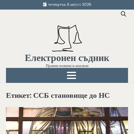
Skip
четвъртък, 6 август 2026
to
content
Електронен съдник
Правни новини и анализи
Етикет:
ССБ становище до НС