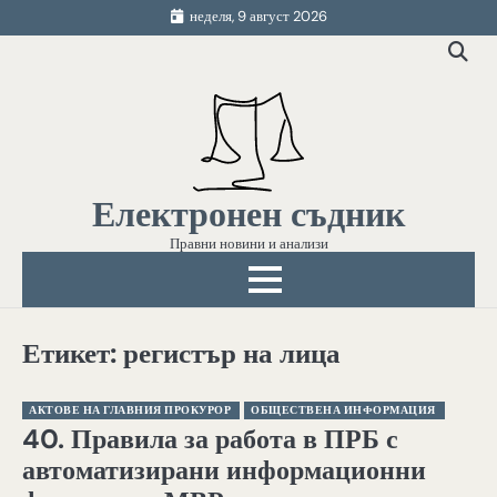
Skip
неделя, 9 август 2026
to
content
Електронен съдник
Правни новини и анализи
Етикет:
регистър на лица
АКТОВЕ НА ГЛАВНИЯ ПРОКУРОР
ОБЩЕСТВЕНА ИНФОРМАЦИЯ
40. Правила за работа в ПРБ с
автоматизирани информационни