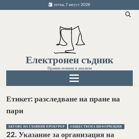
Skip
петък, 7 август 2026
to
content
Електронен съдник
Правни новини и анализи
Етикет:
разследване на пране на
пари
АКТОВЕ НА ГЛАВНИЯ ПРОКУРОР
ОБЩЕСТВЕНА ИНФОРМАЦИЯ
22. Указание за организация на