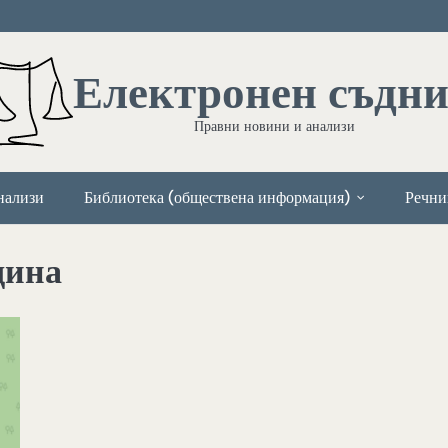
Електронен съдн
Правни новини и анализи
нализи
Библиотека (обществена информация)
Речни
дина