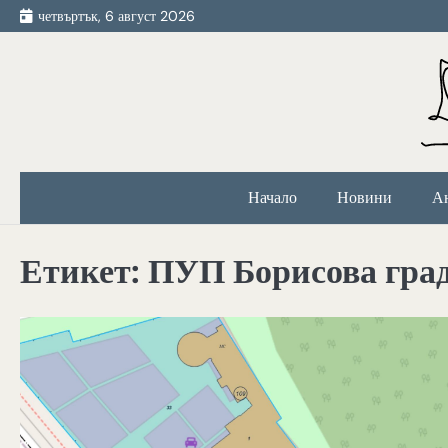
Skip
четвъртък, 6 август 2026
to
content
Начало
Новини
А
Етикет:
ПУП Борисова гра