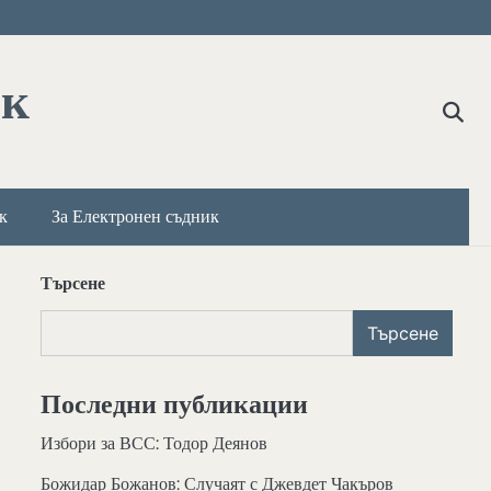
ик
к
За Електронен съдник
Търсене
Търсене
Последни публикации
Избори за ВСС: Тодор Деянов
Божидар Божанов: Случаят с Джевдет Чакъров