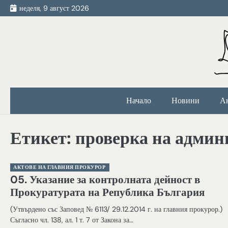
Skip
неделя, 9 август 2026
to
content
Начало
Новини
А
Етикет:
проверка на админ
АКТОВЕ НА ГЛАВНИЯ ПРОКУРОР
05. Указание за контролната дейност в
Прокуратурата на Република България
(Утвърдено със Заповед № 6113/ 29.12.2014 г. на главния прокурор.)
Съгласно чл. 138, ал. 1 т. 7 от Закона за…