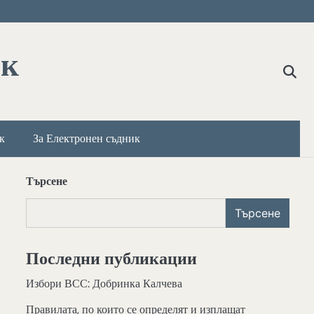
ик
к
За Електронен съдник
Търсене
Търсене
Последни публикации
Избори ВСС: Добринка Калчева
Правилата, по които се определят и изплащат