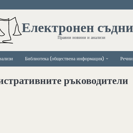
Електронен съдн
Правни новини и анализи
нализи
Библиотека (обществена информация)
Речни
истративните ръководители