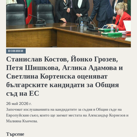
НОВИНИ
Станислав Костов, Йонко Грозев,
Петя Шишкова, Аглика Адамова и
Светлина Кортенска оценяват
българските кандидати за Общия
съд на ЕС
26 май 2026 г.
Започмат изслушванията на кандидатите за съдия в Общия съде на
Европуйския съюз, които ще заемат местата на Александър Корнезов и
Малияна Кънчева.
Търсене