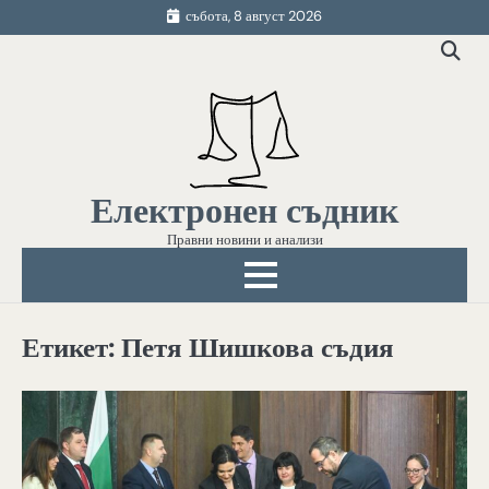
Skip
събота, 8 август 2026
to
content
Електронен съдник
Правни новини и анализи
Етикет:
Петя Шишкова съдия