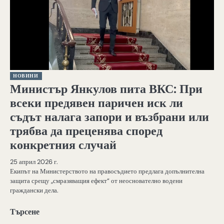
НОВИНИ
Министър Янкулов пита ВКС: При
всеки предявен паричен иск ли
съдът налага запори и възбрани или
трябва да преценява според
конкретния случай
25 април 2026 г.
Екипът на Министерството на правосъдието предлага допълнителна
защита срещу „смразяващия ефект“ от неоснователно водени
граждански дела.
Търсене