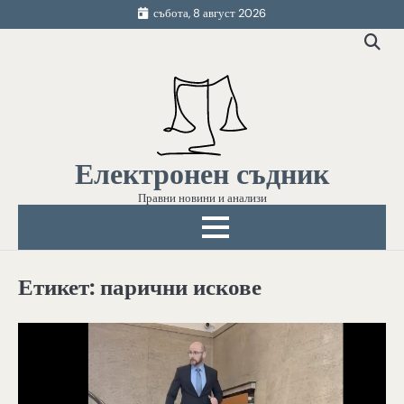
Skip
събота, 8 август 2026
to
content
Електронен съдник
Правни новини и анализи
Етикет:
парични искове