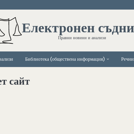
Електронен съдн
Правни новини и анализи
нализи
Библиотека (обществена информация)
Речни
т сайт