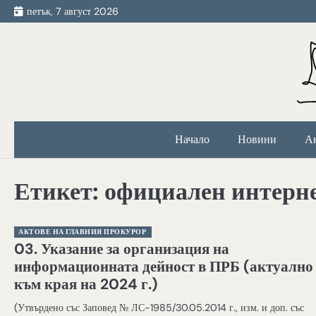
Skip
петък, 7 август 2026
to
content
Начало
Новини
А
Етикет:
официален интерне
АКТОВЕ НА ГЛАВНИЯ ПРОКУРОР
03. Указание за организация на
информационната дейност в ПРБ (актуално
към края на 2024 г.)
(Утвърдено със Заповед № ЛС-1985/30.05.2014 г., изм. и доп. със