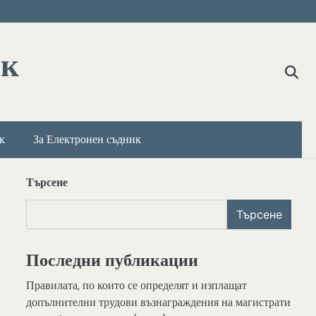
ик
к
За Електронен съдник
Търсене
Търсене
Последни публикации
Правилата, по които се определят и изплащат
допълнителни трудови възнаграждения на магистрати