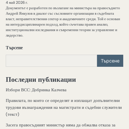
4 май 2026 г.
Документът е разработен по възлагане на министъра на правосъдието
Андрей Янкулов в диалог със съсловните организации в съдебната
власт, неправителствения сектор и академичните среди. Той е основан
на интердисциплинарен подход, който съчетава правен анализ,
институционални изследвания и съвременни теории за управление и
лидерство.
Търсене
Търсене
Последни публикации
Избори ВСС: Добринка Калчева
Правилата, по които се определят и изплащат допълнителни
трудови възнаграждения на магистрати и съдебни служители
(текст)
Засега правосъдният министър няма да обжалва отказа за