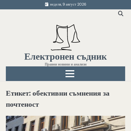
Skip
неделя, 9 август 2026
to
content
Електронен съдник
Правни новини и анализи
Етикет:
обективни съмнения за
почтеност