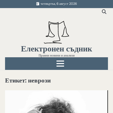
Skip
четвъртък, 6 август 2026
to
content
Електронен съдник
Правни новини и анализи
Етикет:
неврози