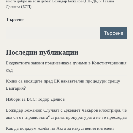
много добре на този дебат: Божидар Божанов (ПП-ДБ) и Татяна
Дончева (БСП).
Търсене
Търсене
Последни публикации
Бюджетните закони предизвикаха цунами в Конституционния
съд
Колко са висящите пред ЕК наказателни процедури срещу
България?
Избори за ВСС: Тодор Деянов
Божидар Божанов: Случаят с Джевдет Чакъров илюстрира, че
ако си от „правилната“ страна, прокуратурата не те преследва
Как да подадем жалба по Акта за изкуствения интелект